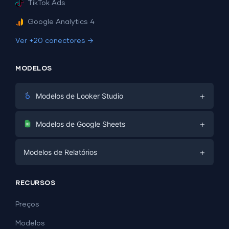
TikTok Ads
Google Analytics 4
Ver +20 conectores →
MODELOS
+
Modelos de Looker Studio
Marketing Digital
+
Modelos de Google Sheets
E-commerce
Facebook Ads
+
Modelos de Relatórios
PPC
PPC
Mídias Sociais
Modelos de Relatórios
Mídias Sociais
RECURSOS
SEO
Modelos de Dashboard
E-commerce
Geração de Leads
Preços
Exemplos de Dashboard
Todos os modelos de Google Sheets →
Facebook Ads
Modelos