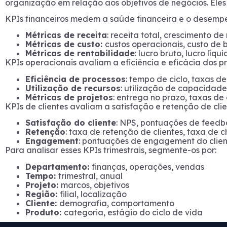
organização em relação aos objetivos de negócios. Eles
KPIs financeiros medem a saúde financeira e o desem
Métricas de receita
: receita total, crescimento de
Métricas de custo:
custos operacionais, custo de 
Métricas de rentabilidade
: lucro bruto, lucro líq
KPIs operacionais avaliam a eficiência e eficácia dos p
Eficiência de processos
: tempo de ciclo, taxas de
Utilização de recursos
: utilização de capacidade
Métricas de projetos
: entrega no prazo, taxas de
KPIs de clientes avaliam a satisfação e retenção de clie
Satisfação do cliente
: NPS, pontuações de feedb
Retenção
: taxa de retenção de clientes, taxa de c
Engagement
: pontuações de engagement do clien
Para analisar esses KPIs trimestrais, segmente-os por:
Departamento:
finanças, operações, vendas
Tempo:
trimestral, anual
Projeto:
marcos, objetivos
Região:
filial, localização
Cliente:
demografia, comportamento
Produto:
categoria, estágio do ciclo de vida