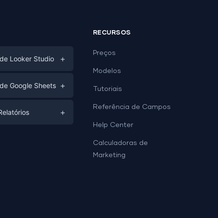
RECURSOS
Preços
+
de Looker Studio
Modelos
gital
+
de Google Sheets
Tutoriais
e
ds
Referência de Campos
+
elatórios
Help Center
is
Relatórios
is
Calculadoras de
 Dashboard
e
Marketing
 Leads
e Dashboard
odelos de Google
ds
odelos de Looker