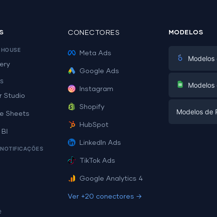
S
CONECTORES
MODELOS
EHOUSE
Meta Ads
Modelos 
ery
Google Ads
Marketing Di
S
Modelos 
Instagram
E-commerc
r Studio
Facebook A
Shopify
Modelos de R
PPC
e Sheets
PPC
HubSpot
Mídias Socia
 BI
Modelos de 
Mídias Socia
LinkedIn Ads
SEO
 NOTIFICAÇÕES
Modelos de
E-commerc
Geração de
TikTok Ads
Exemplos d
Todos os m
Facebook A
Google Analytics 4
Sheets →
Todos os m
Ver +20 conectores →
Studio →
e