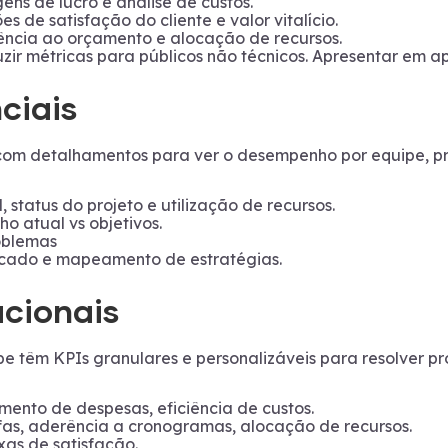
gens de lucro e análise de custos.
s de satisfação do cliente e valor vitalício.
ência ao orçamento e alocação de recursos.
zir métricas para públicos não técnicos. Apresentar em ap
ciais
com detalhamentos para ver o desempenho por equipe, proj
 status do projeto e utilização de recursos.
o atual vs objetivos.
roblemas
cado e mapeamento de estratégias.
acionais
ipe têm KPIs granulares e personalizáveis para resolver p
mento de despesas, eficiência de custos.
efas, aderência a cronogramas, alocação de recursos.
as de satisfação.