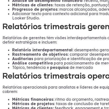
Análise de desempenho financeiro
: receita, mar
Métricas de clientes
: taxas de retenção, pontuaçõe
Progresso de projetos
: marcos alcançados, ader
Adicionar texto para contexto adicional para tradu
Looker Studio.
Relatórios trimestrais geren
Relatórios de gerentes têm visões interdepartamentais 
definir estratégias e incluem:
Relatório interdepartamental
: desempenho geral,
Rastreamento de objetivos
: comparar desempenh
Auditorias
para priorização e identificação de p
Análise competitiva
para posicionamento de mer
Tópico, tendência e
pesquisa
de mercado
Relatórios trimestrais oper
Relatórios operacionais para analistas e líderes de equ
cobrem:
Métricas financeiras
: ritmo do orçamento, rastrea
Métricas de projetos
: taxas de conclusão de tar
Métricas de clientes:
feedback, engagement e tax