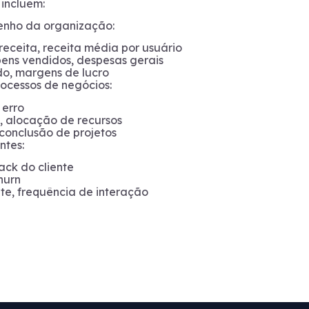
 incluem:
penho da organização:
 receita, receita média por usuário
bens vendidos, despesas gerais
uido, margens de lucro
rocessos de negócios:
 erro
, alocação de recursos
 conclusão de projetos
ntes:
ack do cliente
hurn
te, frequência de interação