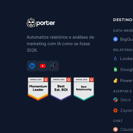
DESTINO
DATA WAR
Automatize relatórios e análises de
BigQu
marketing com IA como se fosse
2026.
RELATÓRIO
Looke
Googl
Power
ALERTAS E
Slack
Zapier
CHAT
Claud