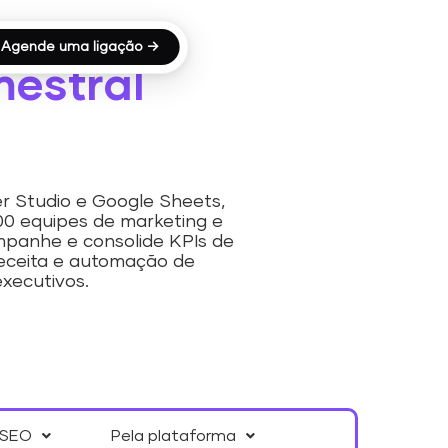
Agende uma ligação →
mestral
er Studio e Google Sheets,
000 equipes de marketing e
mpanhe e consolide KPIs de
 receita e automação de
xecutivos.
SEO
Pela plataforma