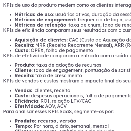
KPIs de uso do produto medem como os clientes intera
Métricas de uso
: usuários ativos, duração da ses
Métricas de engagement:
frequência de login, us
Métricas de retenção
: taxa de churn, taxa de reno
KPIs de eficiência comparam seus resultados com o custo
Aquisição de clientes
: CAC (Custo de Aquisição de
Receita
: MRR (Receita Recorrente Mensal), ARR (R
Custo
: OPEX, folha de pagamento
KPIs de efetividade comparam a entrada com a saída 
Produto
: taxa de adoção de recursos
Cliente
: taxa de engagement, pontuação de satis
Receita
: taxa de crescimento
KPIs de vendas e custos mostram o impacto final do s
Vendas
: clientes, receita
Custo
: despesas operacionais, folha de pagament
Eficiência
: ROI, relação LTV/CAC
Efetividade
: AOV, ACV
Para analisar esses KPIs SaaS, segmente-os por:
Produto:
recurso, versão
Tempo:
Por hora, diário, semanal, mensal