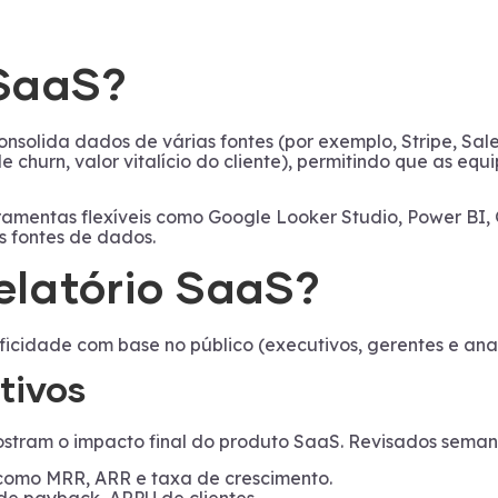
 SaaS?
solida dados de várias fontes (por exemplo, Stripe, Sales
churn, valor vitalício do cliente), permitindo que as e
ramentas flexíveis como Google Looker Studio, Power BI, 
s fontes de dados.
elatório SaaS?
ficidade com base no público (executivos, gerentes e anal
tivos
ostram o impacto final do produto SaaS. Revisados seman
 como MRR, ARR e taxa de crescimento.
 de payback, ARPU de clientes