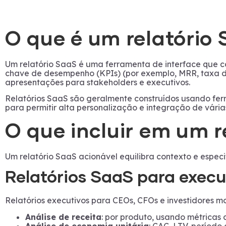
O que é um relatório
Um relatório SaaS é uma ferramenta de interface que con
chave de desempenho (KPIs) (por exemplo, MRR, taxa de 
apresentações para stakeholders e executivos.
Relatórios SaaS são geralmente construídos usando fer
para permitir alta personalização e integração de vária
O que incluir em um r
Um relatório SaaS acionável equilibra contexto e especi
Relatórios SaaS para execu
Relatórios executivos para CEOs, CFOs e investidores m
Análise de receita
: por produto, usando métricas
Análise de economia unitária
: CAC, LTV, período