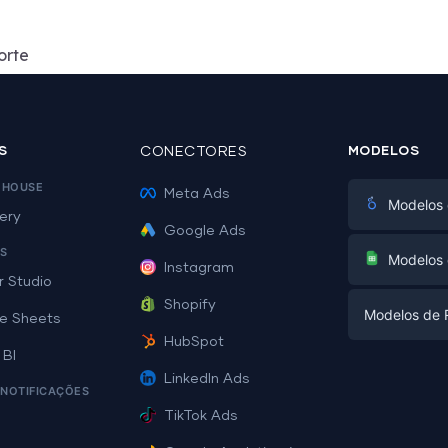
orte
S
CONECTORES
MODELOS
EHOUSE
Meta Ads
Modelos 
ery
Google Ads
Marketing Di
S
Modelos 
Instagram
E-commerc
r Studio
Facebook A
Shopify
Modelos de R
PPC
e Sheets
PPC
HubSpot
Mídias Socia
 BI
Modelos de 
Mídias Socia
LinkedIn Ads
SEO
 NOTIFICAÇÕES
Modelos de
E-commerc
Geração de
TikTok Ads
Exemplos d
Todos os m
Facebook A