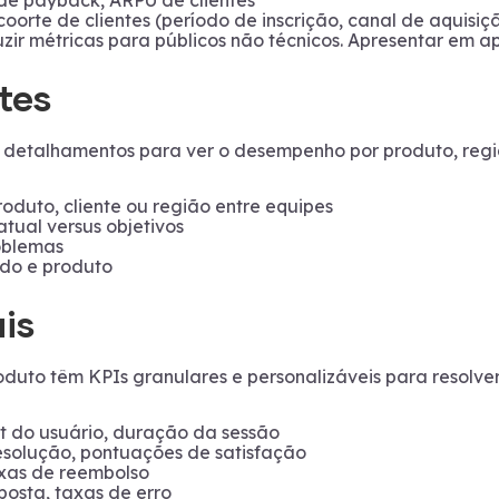
oorte de clientes (período de inscrição, canal de aquisiç
zir métricas para públicos não técnicos. Apresentar em ap
tes
om detalhamentos para ver o desempenho por produto, regi
produto, cliente ou região entre equipes
tual versus objetivos
roblemas
o e produto
is
oduto têm KPIs granulares e personalizáveis para resolve
t do usuário, duração da sessão
resolução, pontuações de satisfação
xas de reembolso
posta, taxas de erro