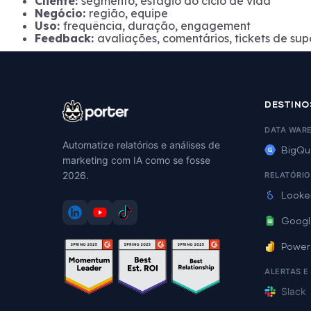
Cliente:
segmento, estágio do ciclo de vida
Negócio:
região, equipe
Uso:
frequência, duração, engagement
Feedback:
avaliações, comentários, tickets de sup
DESTINO
DATA WAR
Automatize relatórios e análises de
BigQu
marketing com IA como se fosse
2026.
RELATÓRIO
Looke
Googl
Power
ALERTAS E
Slack