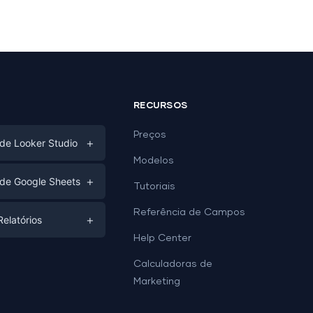
RECURSOS
Preços
+
de Looker Studio
Modelos
gital
+
de Google Sheets
Tutoriais
e
ds
Referência de Campos
+
elatórios
Help Center
is
Relatórios
is
Calculadoras de
 Dashboard
e
Marketing
 Leads
e Dashboard
odelos de Google
ds