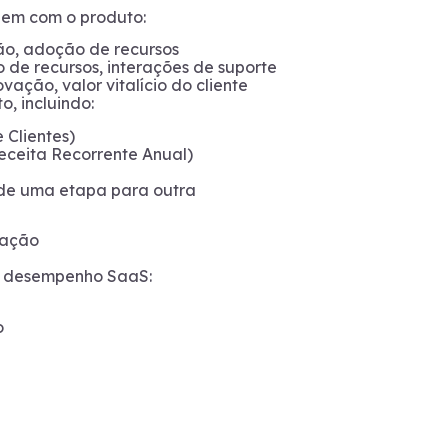
gem com o produto:
são, adoção de recursos
o de recursos, interações de suporte
vação, valor vitalício do cliente
, incluindo:
 Clientes)
eceita Recorrente Anual)
de uma etapa para outra
fação
eu desempenho SaaS:
o