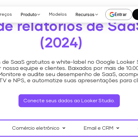
Produto
Recursos
Entrar
Preços
Modelos
e relatórios de Saa
(2024)
de SaaS gratuitos e white-label no Google Looker 
 nossa equipe e clientes. Baixados por mais de 10.
 Monitore e audite seu desempenho de SaaS, acompa
TV e NPS, e automatize suas apresentações para cli
Conecte seus dados ao Looker Studio.
Comércio eletrônico
Email e CRM