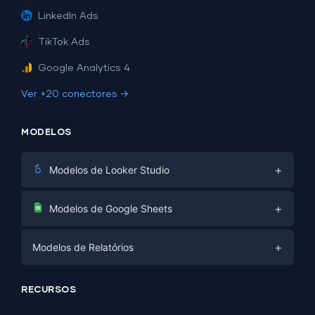
LinkedIn Ads
TikTok Ads
Google Analytics 4
Ver +20 conectores →
MODELOS
+
Modelos de Looker Studio
Marketing Digital
+
Modelos de Google Sheets
E-commerce
Facebook Ads
+
Modelos de Relatórios
PPC
PPC
Mídias Sociais
Modelos de Relatórios
Mídias Sociais
RECURSOS
SEO
Modelos de Dashboard
E-commerce