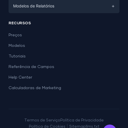
Facebook Ads
+
Modelos de Relatórios
PPC
PPC
Mídias Sociais
Modelos de Relatórios
Mídias Sociais
RECURSOS
SEO
Modelos de Dashboard
E-commerce
Geração de Leads
Preços
Exemplos de Dashboard
Todos os modelos de Google Sheets →
Facebook Ads
Modelos
Todos os modelos de Looker Studio →
Tutoriais
Referência de Campos
Help Center
Calculadoras de Marketing
Termos de Serviço
Política de Privacidade
|
Política de Cookies
Sitemap
llms.txt