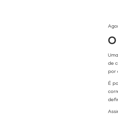
Agor
O
Uma 
de c
por 
É pa
corr
defi
Assi