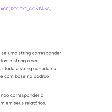
,
,
LACE
REGEXP_CONTAINS
se uma string corresponder
os: a string a ser
r toda a string contida na
te com base no padrão
g não corresponder à
m em seus relatórios.