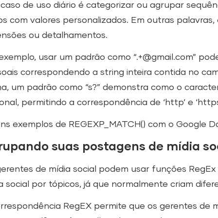
caso de uso diário é categorizar ou agrupar sequên
s com valores personalizados. Em outras palavras, 
ensões ou detalhamentos.
exemplo, usar um padrão como “.+@gmail.com” pode a
oais correspondendo a string inteira contida no c
a, um padrão como “s?” demonstra como o caractere 
onal, permitindo a correspondência de ‘http’ e ‘http
uns exemplos de REGEXP_MATCH() com o Google Dat
rupando suas postagens de mídia soc
erentes de mídia social podem usar funções RegEx
a social por tópicos, já que normalmente criam dife
rrespondência RegEX permite que os gerentes de mí