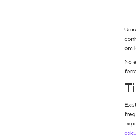
Uma 
con
em l
No e
ferr
T
Exis
freq
exp
calc