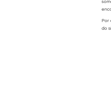
soma
enco
Por 
do s