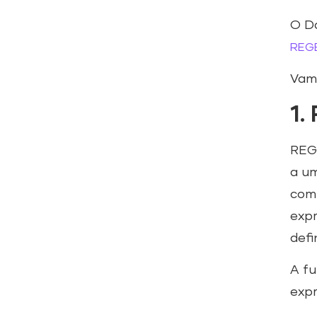
O D
REG
Vamo
1.
REGE
a um
comp
expr
defi
A fu
expr