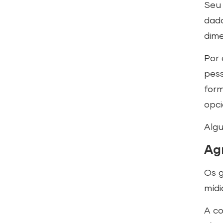
Seu 
dado
dim
Por 
pess
form
opci
Alg
Ag
Os g
mídi
A co