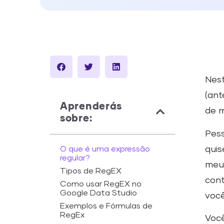
Nest
(ant
Aprenderás
de m
sobre:
Pess
quis
O que é uma expressão
regular?
meus
Tipos de RegEX
cont
Como usar RegEX no
Google Data Studio
você
Exemplos e Fórmulas de
RegEx
Voc