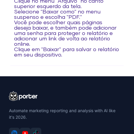
Clique no menu "Arquivo" no canto
superior esquerdo da tela.
Selecione "Baixar como" no menu
suspenso e escolha "PDF."
Você pode escolher quais páginas
deseja baixar, e também pode adicionar
uma senha para proteger o relatório e
adicionar um link de volta ao relatório
online.
Clique em "Baixar" para salvar o relatório
em seu dispositivo.
Automate marketing reporting and analysis with AI like
it's 2026.