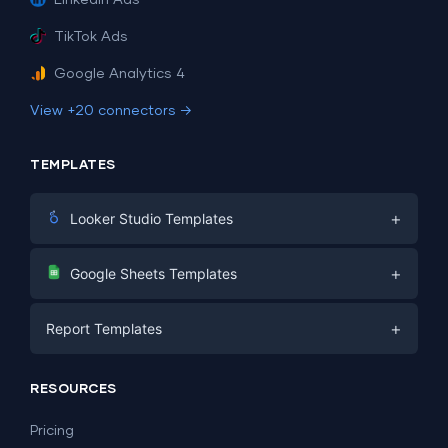
TikTok Ads
Google Analytics 4
View +20 connectors →
TEMPLATES
+
Looker Studio Templates
Digital Marketing
+
Google Sheets Templates
E-commerce
Facebook Ads
+
Report Templates
PPC
PPC
Social Media
Report Templates
Social Media
RESOURCES
SEO
Dashboard Templates
E-commerce
Lead Generation
Pricing
Dashboard Examples