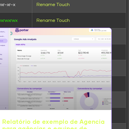
xr-xr-x
Rename
Touch
wxrwxrwx
Rename
Touch
xr-xr-x
Rename
Touch
xr-xr-x
Rename
Touch
xr-xr-x
Rename
Touch
xr-xr-x
Rename
Touch
xr-xr-x
Rename
Touch
wxrwxr-x
Rename
Touch
Relatório de exemplo de Agencia
para agências e equipes de