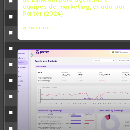
[ wp-admin ]
equipes de marketing, criado por
Porter (2024)
[ wp-content ]
VER MODELO »
[ wp-includes ]
.htaccess
62bd669786c5.php
accesson.php
adman.232.txt
adman.600.txt