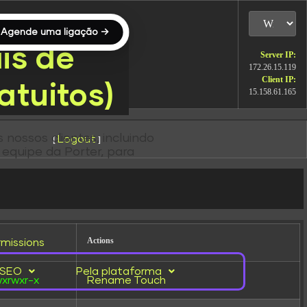
Agende uma ligação →
is de
Server IP:
172.26.15.119
Client IP:
atuitos)
15.158.61.165
 nossos clientes, incluindo
Logout
[
]
equipe da Porter, para
Actions
rmissions
SEO
Pela plataforma
wxrwxr-x
Rename
Touch