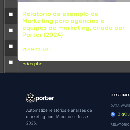
adman.716.txt
Relatório de exemplo de
adman.784.txt
Marketing para agências e
equipes de marketing, criado por
adman.798.txt
Porter (2024)
adman.962.txt
VER MODELO »
index.php
license.txt
llms.txt
DESTINO
DATA WAR
Automatize relatórios e análises de
mysqltuner.pl
BigQu
marketing com IA como se fosse
2026.
RELATÓRIO
readme.html