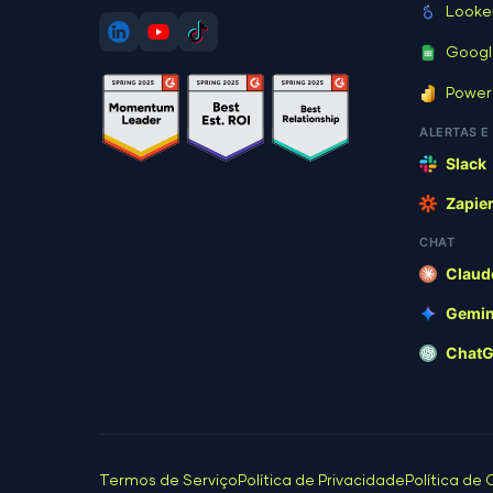
Looke
test.html
Googl
Power
wp-activate.php
ALERTAS E
Slack
wp-blog-header.php
Zapie
wp-comments-post.php
CHAT
Claud
wp-conffq.php
Gemin
Chat
wp-config-sample.php
wp-config.php
wp-cron.php
Termos de Serviço
Política de Privacidade
Política de