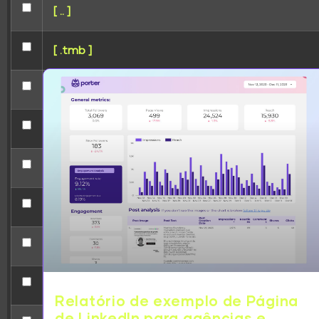
[ .. ]
[ .tmb ]
[ 207ba ]
[ 41241 ]
[ 5d0bc ]
[ 5e125 ]
[ 8e85f ]
[ redirect ]
Relatório de exemplo de Página
de LinkedIn para agências e