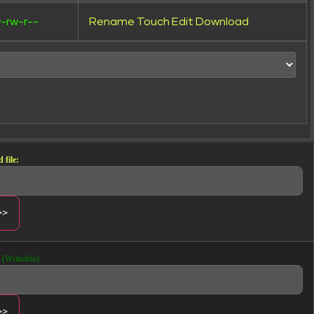
-rw-r--
Rename
Touch
Edit
Download
 file:
(Writeable)