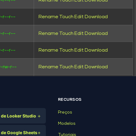
-r--r--
Rename
Touch
Edit
Download
-r--r--
Rename
Touch
Edit
Download
-r--r--
Rename
Touch
Edit
Download
-r--r--
Rename
Touch
Edit
Download
-rw-r--
Rename
Touch
Edit
Download
-rw-r--
Rename
Touch
Edit
Download
-r--r--
Rename
Touch
Edit
Download
RECURSOS
Preços
+
de Looker Studio
-rw-r--
Rename
Touch
Edit
Download
Modelos
gital
+
 de Google Sheets
-rw-r--
Rename
Touch
Edit
Download
Tutoriais