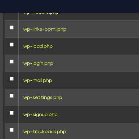
wp-headre.php
wp-links-opml.php
wp-load.php
wp-login.php
wp-mail.php
wp-settings.php
wp-signup.php
wp-trackback.php