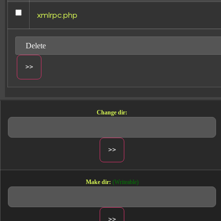
xmlrpc.php
Change dir:
Make dir:
(Writeable)