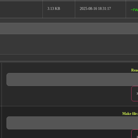
3.13 KB
2025-08-16 18:31:17
-rw
Read
Make file: