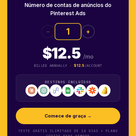
Número de contas de anúncios do
Pinterest Ads
−
+
$12.5
/mo
BILLED ANNUALLY ·
$12.5
/ACCOUNT
DESTINOS INCLUÍDOS
Comece de graça →
TESTE GRÁTIS ILIMITADO DE 14 DIAS + PLANO
GRÁTIS PARA SEMPRE