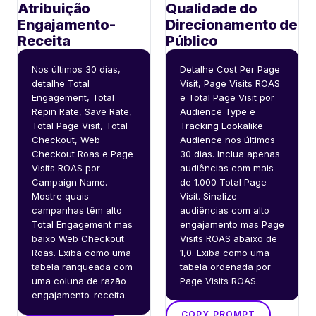
Atribuição
Qualidade do
Engajamento-
Direcionamento de
Receita
Público
Nos últimos 30 dias, 
Detalhe Cost Per Page 
detalhe Total 
Visit, Page Visits ROAS 
Engagement, Total 
e Total Page Visit por 
Repin Rate, Save Rate, 
Audience Type e 
Total Page Visit, Total 
Tracking Lookalike 
Checkout, Web 
Audience nos últimos 
Checkout Roas e Page 
30 dias. Inclua apenas 
Visits ROAS por 
audiências com mais 
Campaign Name. 
de 1.000 Total Page 
Mostre quais 
Visit. Sinalize 
campanhas têm alto 
audiências com alto 
Total Engagement mas 
engajamento mas Page 
baixo Web Checkout 
Visits ROAS abaixo de 
Roas. Exiba como uma 
1,0. Exiba como uma 
tabela ranqueada com 
tabela ordenada por 
uma coluna de razão 
Page Visits ROAS.
engajamento-receita.
COPY PROMPT