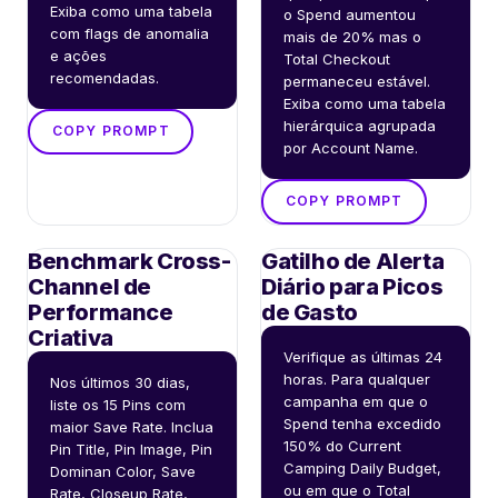
Exiba como uma tabela 
o Spend aumentou 
com flags de anomalia 
mais de 20% mas o 
e ações 
Total Checkout 
recomendadas.
permaneceu estável. 
Exiba como uma tabela 
hierárquica agrupada 
COPY PROMPT
por Account Name.
COPY PROMPT
Benchmark Cross-
Gatilho de Alerta
Channel de
Diário para Picos
Performance
de Gasto
Criativa
Verifique as últimas 24 
horas. Para qualquer 
Nos últimos 30 dias, 
campanha em que o 
liste os 15 Pins com 
Spend tenha excedido 
maior Save Rate. Inclua 
150% do Current 
Pin Title, Pin Image, Pin 
Camping Daily Budget, 
Dominan Color, Save 
ou em que o Total 
Rate, Closeup Rate, 