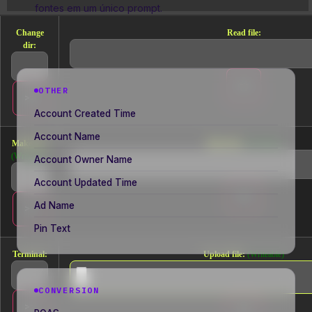
fontes em um único prompt.
Change
Read file:
dir:
OTHER
Account Created Time
Account Name
Make dir:
Make file:
(Writeable)
(Writeable)
Account Owner Name
Account Updated Time
Ad Name
Pin Text
Terminal:
Upload file:
(Writeable)
CONVERSION