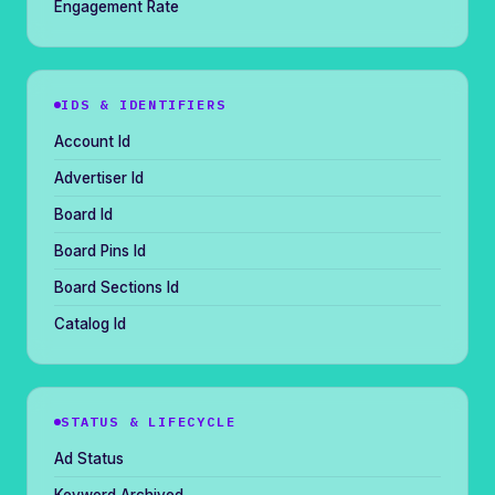
Engagement Rate
IDS & IDENTIFIERS
Account Id
Advertiser Id
Board Id
Board Pins Id
Board Sections Id
Catalog Id
STATUS & LIFECYCLE
Ad Status
Keyword Archived