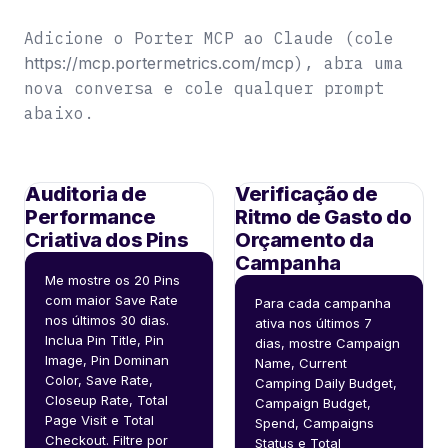
Adicione o Porter MCP ao Claude (cole
https://mcp.portermetrics.com/mcp
), abra uma
nova conversa e cole qualquer prompt
abaixo.
Auditoria de
Verificação de
Performance
Ritmo de Gasto do
Criativa dos Pins
Orçamento da
Campanha
Me mostre os 20 Pins 
com maior Save Rate 
Para cada campanha 
nos últimos 30 dias. 
ativa nos últimos 7 
Inclua Pin Title, Pin 
dias, mostre Campaign 
Image, Pin Dominan 
Name, Current 
Color, Save Rate, 
Camping Daily Budget, 
Closeup Rate, Total 
Campaign Budget, 
Page Visit e Total 
Spend, Campaigns 
Checkout. Filtre por 
Status e Total 