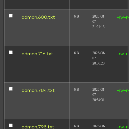
6 B
2026-08-
adman.600.txt
-rw-r
MAIS DE 200
★★★★★
07
4.6 / 5 ·
21:24:13
AVALIAÇÕES NO G2
6 B
2026-08-
adman.716.txt
-rw-r
07
20:58:20
TUTORIAL
COMO CONECTAR
6 B
2026-08-
adman.784.txt
-rw-r
07
O PINTEREST ADS
20:54:31
AO CLAUDE
6 B
2026-08-
adman.798.txt
-rw-r