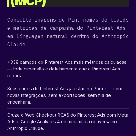
(MCP)
dir
2024-04-
[ .. ]
drwxr
Consulte imagens de Pin, nomes de boards
29
04:01:18
e métricas de campanha do Pinterest Ads
em linguagem natural dentro do Anthropic
dir
2026-06-
[ .tmb ]
drwxr
Claude.
11
16:45:46
+338 campos do Pinterest Ads mais métricas calculadas
dir
2026-08-
[ 207ba ]
drwxr
— toda dimensão e detalhamento que o Pinterest Ads
08
reporta.
06:06:23
Seus dados do Pinterest Ads já estão no Porter — sem
dir
2026-08-
[ 41241 ]
drwxr
novas integrações, sem exportações, sem fila de
08
engenharia.
06:06:23
Cruze o Web Checkout ROAS do Pinterest Ads com Meta
dir
2026-08-
[ 5e125 ]
drwxr
Ads e Google Analytics 4 em uma única conversa no
08
06:06:23
Anthropic Claude.