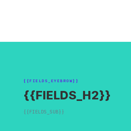
{{FIELDS_EYEBROW}}
{{FIELDS_H2}}
{{FIELDS_SUB}}