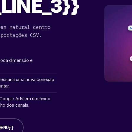
LINE_3}}
gem natural dentro
xportações CSV,
toda dimensão e
ecessária uma nova conexão
ntar.
 Google Ads em um único
ho dos canais.
DEMO}}