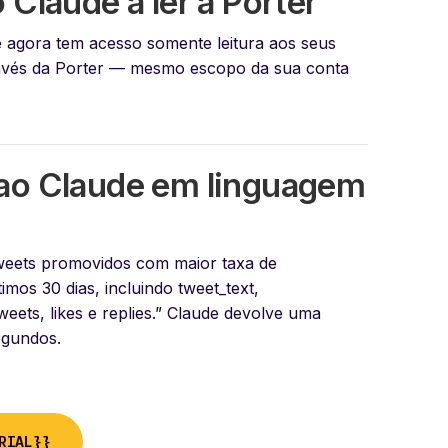
 Claude a ler a Porter
 agora tem acesso somente leitura aos seus
avés da Porter — mesmo escopo da sua conta
ao Claude em linguagem
weets promovidos com maior taxa de
mos 30 dias, incluindo tweet_text,
weets, likes e replies.” Claude devolve uma
egundos.
RIAL}}