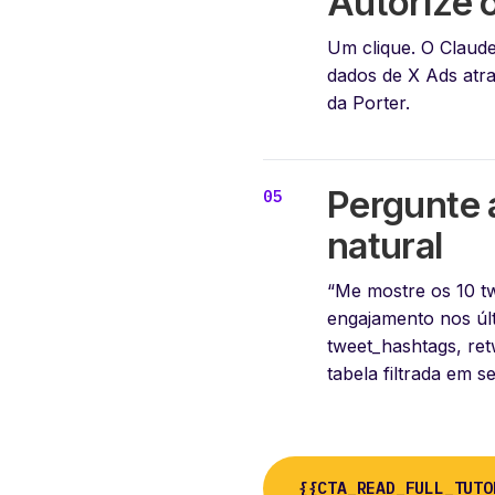
Autorize o
Um clique. O Claude
dados de X Ads atr
da Porter.
Pergunte 
natural
“Me mostre os 10 t
engajamento nos últi
tweet_hashtags, ret
tabela filtrada em s
{{CTA_READ_FULL_TUTO