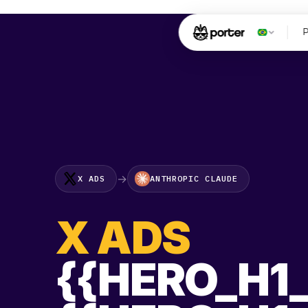
→
X ADS
ANTHROPIC CLAUDE
X ADS
{{HERO_H1_