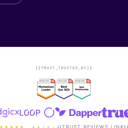
{{TRUST_TRUSTED_BY}}
{{TRUST_REVIEWS_LINK}
★★★★★
4.6 / 5 ·