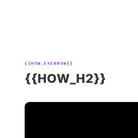
{{HOW_EYEBROW}}
{{HOW_H2}}