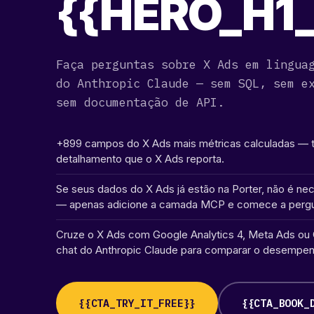
{{HERO_H1_
Faça perguntas sobre X Ads em lingua
do Anthropic Claude — sem SQL, sem e
sem documentação de API.
+899 campos do X Ads mais métricas calculadas — 
detalhamento que o X Ads reporta.
Se seus dados do X Ads já estão na Porter, não é n
— apenas adicione a camada MCP e comece a pergu
Cruze o X Ads com Google Analytics 4, Meta Ads ou
chat do Anthropic Claude para comparar o desempen
{{CTA_TRY_IT_FREE}}
{{CTA_BOOK_