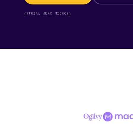
{{TRIAL_HERO_MICRO}}