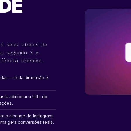
DE
os seus vídeos de
no segundo 3 e
diência crescer.
ladas — toda dimensão e
asta adicionar a URL do
ações.
om o alcance do Instagram
orma gera conversões reais.