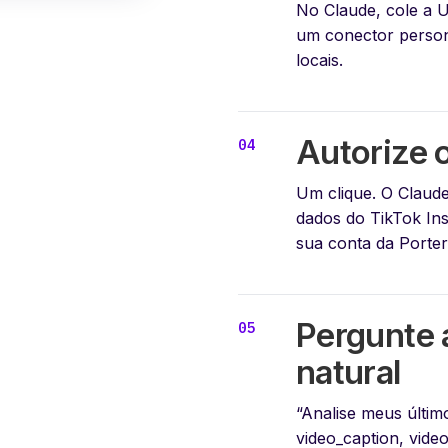
No Claude, cole a
um conector perso
locais.
Autorize o
Um clique. O Claude
dados do TikTok In
sua conta da Porter
Pergunte 
natural
“Analise meus últim
video_caption, vide