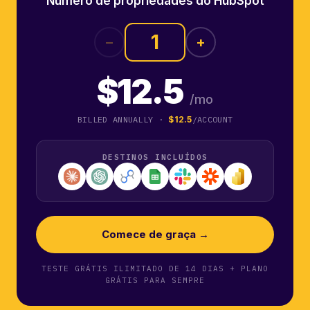
Número de propriedades do HubSpot
−
+
$12.5
/mo
BILLED ANNUALLY ·
$12.5
/ACCOUNT
DESTINOS INCLUÍDOS
Comece de graça →
TESTE GRÁTIS ILIMITADO DE 14 DIAS + PLANO
GRÁTIS PARA SEMPRE