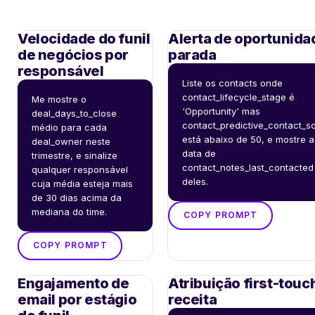
Velocidade do funil
Alerta de oportunida
de negócios por
parada
responsável
Liste os contacts onde 
contact_lifecycle_stage é 
Me mostre o 
'Opportunity' mas 
deal_days_to_close 
contact_predictive_contact_sc
médio para cada 
está abaixo de 50, e mostre a 
deal_owner neste 
data de 
trimestre, e sinalize 
contact_notes_last_contacted 
qualquer responsável 
deles.
cuja média esteja mais 
de 30 dias acima da 
mediana do time.
COPY PROMPT
COPY PROMPT
Engajamento de
Atribuição first-touc
email por estágio
receita