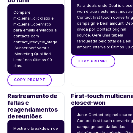
do funil
Para deals onde Deal is closed
won é true neste mês, mostre 
Compare 
Contact first touch converting 
mkt_email_clickratio e 
campaign e Deal amount. Depo
mkt_email_openratio 
divida por Contact original 
para emails enviados a 
source. Gere uma tabela 
contacts com 
ranqueada pelo total de Deal 
contact_lifecycle_stage 
amount. Intervalo: últimos 30 d
'Subscriber' versus 
'Marketing Qualified 
Lead' nos últimos 90 
COPY PROMPT
dias.
COPY PROMPT
Rastreamento de
First-touch multicana
faltas e
closed-won
reagendamentos
Junte Contact original source 
de reuniões
Contact first touch converting 
campaign com dados das 
Mostre o breakdown de 
plataformas de anúncios. Para