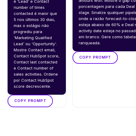
amount won. Mostre o gap co
é 'Lead' e Contact 
porcentagem para cada Deal 
number of times 
stage. Sinalize qualquer pipeli
contacted é maior que 
onde a razão forecast-to-clos
5 nos últimos 30 dias, 
esteja abaixo de 60% e Deal n
mas o estágio não 
activity date esteja no passad
progrediu para 
em branco. Gere como tabela 
'Marketing Qualified 
ranqueada.
Lead' ou 'Opportunity'. 
Mostre Contact email, 
Contact HubSpot score, 
COPY PROMPT
Contact last contacted 
e Contact number of 
sales activities. Ordene 
por Contact HubSpot 
score decrescente.
COPY PROMPT