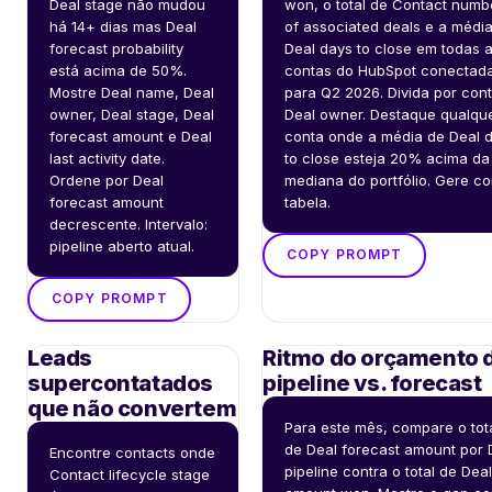
Deal stage não mudou 
won, o total de Contact numbe
há 14+ dias mas Deal 
of associated deals e a média
forecast probability 
Deal days to close em todas a
está acima de 50%. 
contas do HubSpot conectada
Mostre Deal name, Deal 
para Q2 2026. Divida por cont
owner, Deal stage, Deal 
Deal owner. Destaque qualque
forecast amount e Deal 
conta onde a média de Deal d
last activity date. 
to close esteja 20% acima da 
Ordene por Deal 
mediana do portfólio. Gere co
forecast amount 
tabela.
decrescente. Intervalo: 
pipeline aberto atual.
COPY PROMPT
COPY PROMPT
Leads
Ritmo do orçamento 
supercontatados
pipeline vs. forecast
que não convertem
Para este mês, compare o tota
de Deal forecast amount por D
Encontre contacts onde 
pipeline contra o total de Deal 
Contact lifecycle stage 