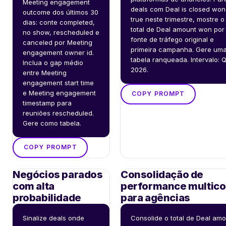
Meeting engagement 
deals com Deal is closed won 
outcome dos últimos 30 
true neste trimestre, mostre o 
dias: conte completed, 
total de Deal amount won por 
no show, rescheduled e 
fonte de tráfego original e 
canceled por Meeting 
primeira campanha. Gere uma
engagement owner id. 
tabela ranqueada. Intervalo: Q
Inclua o gap médio 
2026.
entre Meeting 
engagement start time 
e Meeting engagement 
COPY PROMPT
timestamp para 
reuniões rescheduled. 
Gere como tabela.
COPY PROMPT
Negócios parados
Consolidação de
com alta
performance multico
probabilidade
para agências
Sinalize deals onde 
Consolide o total de Deal amo