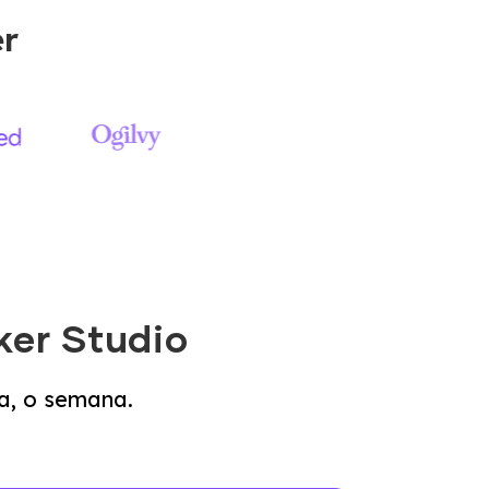
er
ker Studio
a, o semana.