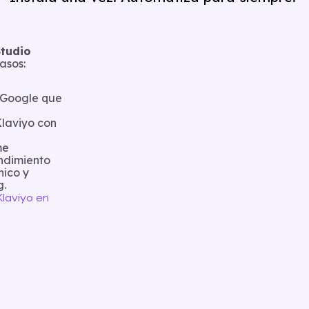
Studio
asos:
e Google que
Klaviyo con
me
ndimiento
nico y
g.
laviyo en