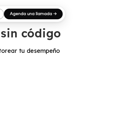
Agenda una llamada →
 sin código
itorear tu desempeño