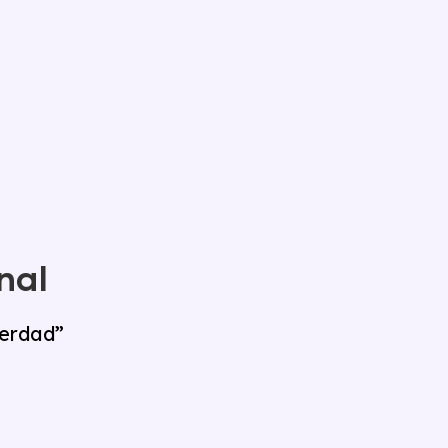
nal
verdad”