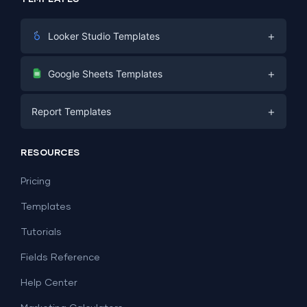
+
Looker Studio Templates
Digital Marketing
+
Google Sheets Templates
E-commerce
Facebook Ads
+
Report Templates
PPC
PPC
Social Media
Report Templates
Social Media
RESOURCES
SEO
Dashboard Templates
E-commerce
Lead Generation
Pricing
Dashboard Examples
All Google Sheets templates →
Facebook Ads
Templates
All Looker Studio templates →
Tutorials
Fields Reference
Help Center