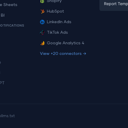
Facebook A
Shopify
Report Temp
PPC
e Sheets
PPC
HubSpot
Social Medi
 BI
Report Tem
Social Medi
LinkedIn Ads
SEO
NOTIFICATIONS
Dashboard 
E-commerc
Lead Gener
TikTok Ads
Dashboard 
All Google 
Facebook A
Google Analytics 4
All Looker 
View +20 connectors →
e
i
PT
p
llms.txt