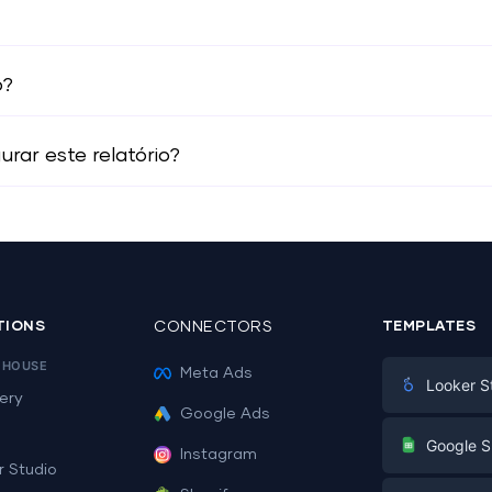
o?
rar este relatório?
TIONS
CONNECTORS
TEMPLATES
EHOUSE
Meta Ads
Looker S
ery
Google Ads
Digital Mark
G
Google S
Instagram
E-commerc
r Studio