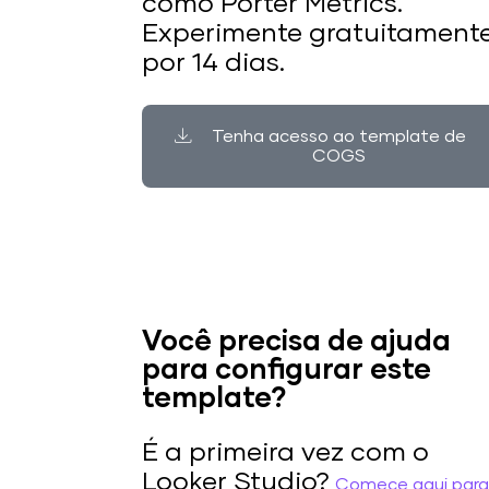
como Porter Metrics.
Experimente gratuitament
por 14 dias.
Tenha acesso ao template de
COGS
Você precisa de ajuda
para configurar este
template?
É a primeira vez com o
Looker Studio?
Comece aqui para