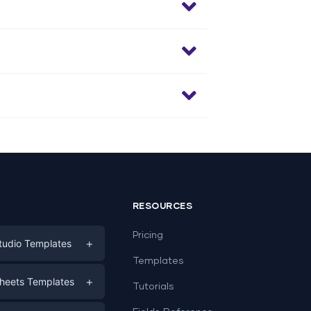
RESOURCES
Pricing
+
tudio Templates
Templates
eting
+
heets Templates
Tutorials
e