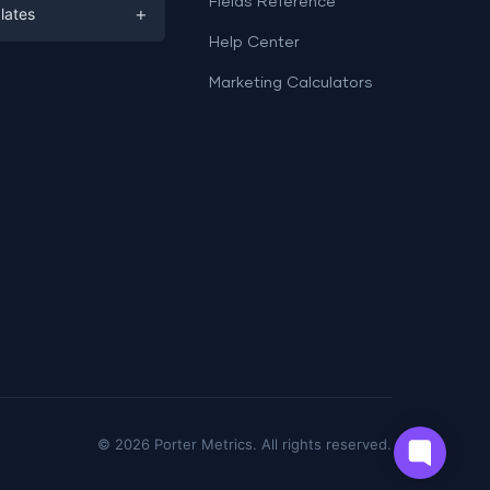
ds
Fields Reference
+
lates
Help Center
a
plates
a
Marketing Calculators
Templates
e
ation
Examples
Sheets templates →
ds
Studio templates →
©
2026
Porter Metrics. All rights reserved.