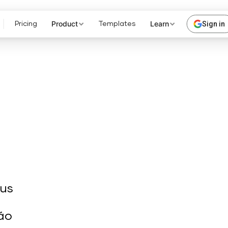
Product
Learn
Sign in
Pricing
Templates
eus
ão