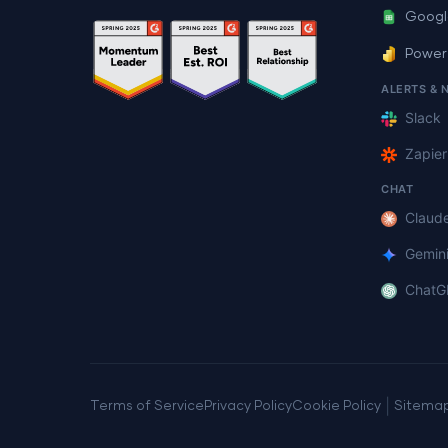
Googl
Power
ALERTS & 
Slack
Zapier
CHAT
Claud
Gemin
ChatG
|
Terms of Service
Privacy Policy
Cookie Policy
Sitema