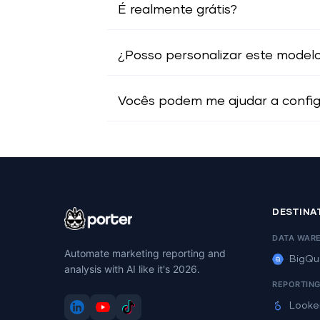
É realmente grátis?
¿Posso personalizar este model
Vocês podem me ajudar a configu
DESTINA
DATA WAR
Automate marketing reporting and
BigQu
analysis with AI like it's 2026.
REPORTIN
Looke