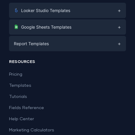
+
Looker Studio Templates
Digital Marketing
+
Google Sheets Templates
E-commerce
Facebook Ads
+
Report Templates
PPC
PPC
Social Media
Report Templates
Social Media
RESOURCES
SEO
Dashboard Templates
E-commerce
Lead Generation
Pricing
Dashboard Examples
All Google Sheets templates →
Facebook Ads
Templates
All Looker Studio templates →
Tutorials
Fields Reference
Help Center
Marketing Calculators