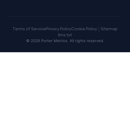
|
Terms of Service
Privacy Policy
Cookie Policy
Sitemap
llms.txt
©
2026
Porter Metrics. All rights reserved.