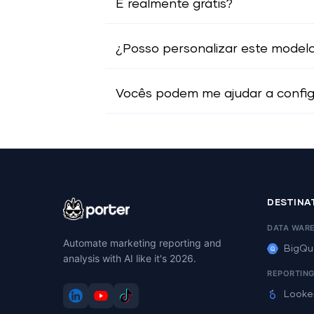
É realmente grátis?
¿Posso personalizar este model
Vocês podem me ajudar a configu
DESTINA
DATA WAR
Automate marketing reporting and
BigQu
analysis with AI like it's 2026.
REPORTIN
Looke