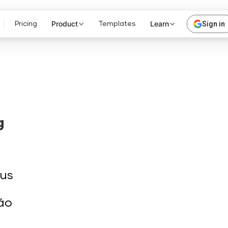
Product
Learn
Sign in
Pricing
Templates
g
eus
ão