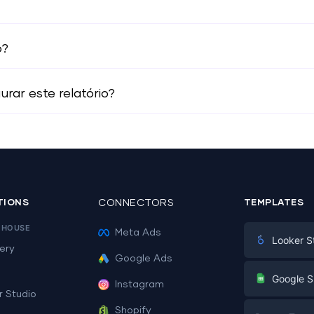
o?
rar este relatório?
TIONS
CONNECTORS
TEMPLATES
EHOUSE
Meta Ads
Looker S
ery
Google Ads
Digital Mark
G
Google S
Instagram
E-commerc
r Studio
Facebook A
Shopify