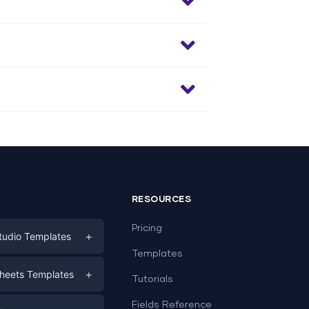
RESOURCES
Pricing
+
tudio Templates
Templates
eting
+
heets Templates
Tutorials
e
ds
Fields Reference