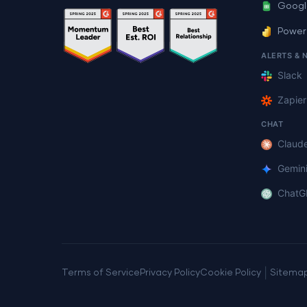
Googl
Power
ALERTS & 
Slack
Zapier
CHAT
Claud
Gemin
ChatG
|
Terms of Service
Privacy Policy
Cookie Policy
Sitema