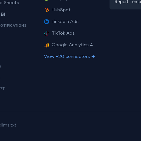
Report Temp
PPC
e Sheets
PPC
HubSpot
Social Medi
 BI
Report Tem
Social Medi
LinkedIn Ads
SEO
NOTIFICATIONS
Dashboard 
E-commerc
Lead Gener
TikTok Ads
Dashboard 
All Google 
Facebook A
Google Analytics 4
All Looker 
View +20 connectors →
e
i
PT
p
llms.txt