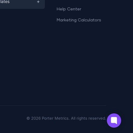
+
lates
Help Center
a
plates
a
Marketing Calculators
Templates
e
ation
Examples
Sheets templates →
ds
Studio templates →
©
2026
Porter Metrics. All rights reserved.