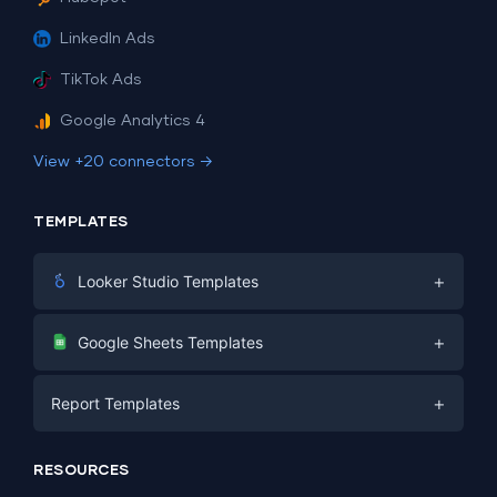
LinkedIn Ads
TikTok Ads
Google Analytics 4
View +20 connectors →
TEMPLATES
+
Looker Studio Templates
Digital Marketing
+
Google Sheets Templates
E-commerce
Facebook Ads
+
Report Templates
PPC
PPC
Social Media
Report Templates
Social Media
RESOURCES
SEO
Dashboard Templates