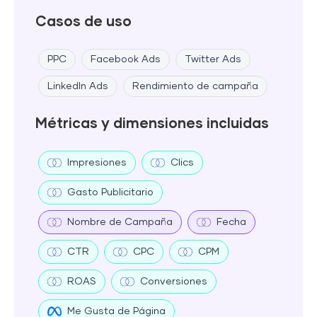
Casos de uso
PPC
Facebook Ads
Twitter Ads
LinkedIn Ads
Rendimiento de campaña
Métricas y dimensiones incluidas
Impresiones
Clics
Gasto Publicitario
Nombre de Campaña
Fecha
CTR
CPC
CPM
ROAS
Conversiones
Me Gusta de Página