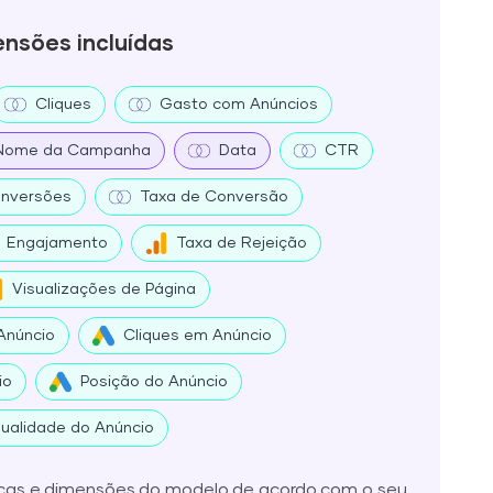
ensões incluídas
Cliques
Gasto com Anúncios
Nome da Campanha
Data
CTR
nversões
Taxa de Conversão
Engajamento
Taxa de Rejeição
Visualizações de Página
Anúncio
Cliques em Anúncio
io
Posição do Anúncio
ualidade do Anúncio
icas e dimensões do modelo de acordo com o seu