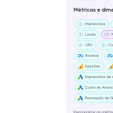
Métricas e dim
Impressões
Leads
CPC
Co
Alcance
Sessões
Impressões de 
Custo do Anúnc
Pontuação de Q
Personalize as métr