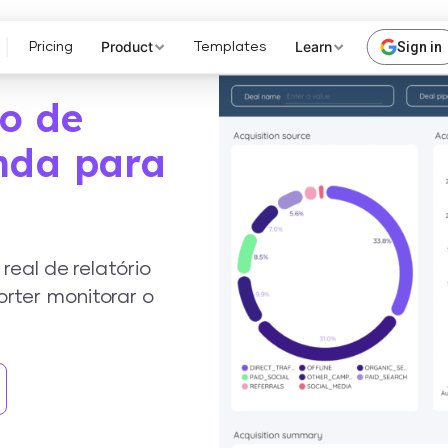
Product
Learn
Sign in
Pricing
Templates
io de
nda para
eal de relatório
ter monitorar o