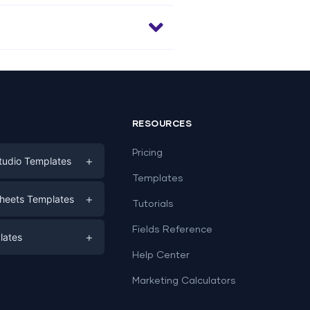
RESOURCES
Pricing
+
tudio Templates
Templates
eting
+
heets Templates
Tutorials
e
ds
Fields Reference
+
lates
Help Center
a
plates
a
Marketing Calculators
Templates
e
ation