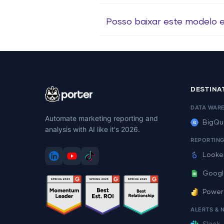
Posso baixar este modelo
DESTINA
DATA WAR
Automate marketing reporting and
BigQu
analysis with AI like it's 2026.
REPORTIN
Looke
Googl
Power
ALERTS & 
Slack