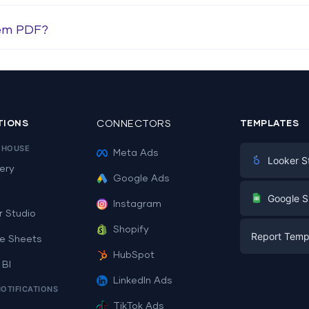
 em PDF?
TIONS
CONNECTORS
TEMPLATES
EHOUSE
Meta Ads
Looker S
ery
Google Ads
Digital Mark
G
Google S
Instagram
E-commerc
r Studio
Facebook A
Shopify
Report Temp
PPC
e Sheets
PPC
HubSpot
Social Medi
 BI
Report Tem
Social Medi
LinkedIn Ads
SEO
NOTIFICATIONS
Dashboard 
E-commerc
Lead Gener
TikTok Ads