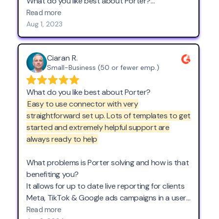
What do you like best about Porter?
Read more
Well-priced, with connectors to all the platforms
Aug 1, 2023
we need (Meta organic and ads, LinkedIn, etc)
to customize our Looker Studio dashboards for
Ciaran R.
internal and client use. Solid customer support.
Small-Business (50 or fewer emp.)
Easy to use connector with very
straightforward set up. Lots of templates to get
started and extremely helpful support are
always ready to help
What problems is Porter solving and how is that
benefiting you?
It allows for up to date live reporting for clients
Meta, TikTok & Google ads campaigns in a user
friendly format, with low effort from us after
Read more