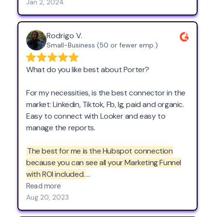
initial set up.
Jan 2, 2024
Rodrigo V.
Small-Business (50 or fewer emp.)
What do you like best about Porter?
For my necessities, is the best connector in the
market: Linkedin, Tiktok, Fb, Ig, paid and organic.
Easy to connect with Looker and easy to
manage the reports.
The best for me is the Hubspot connection
because you can see all your Marketing Funnel
with ROI included.
Read more
What problems is Porter solving and how is that
Aug 20, 2023
benefiting you?