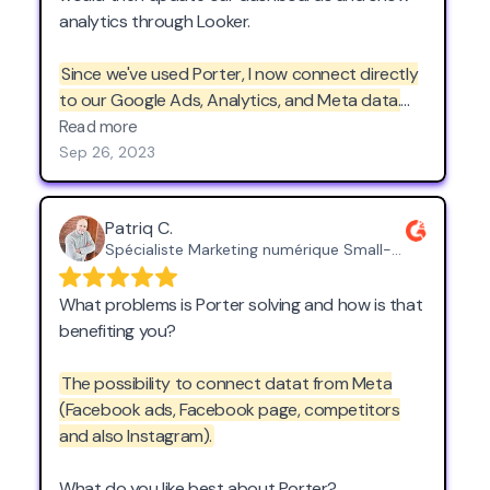
analytics through Looker.
Since we've used Porter, I now connect directly
to our Google Ads, Analytics, and Meta data.
The nicest part of using Porter is that these
Read more
connections are not static; they are dynamic
Sep 26, 2023
and continuously update in real-time.
This not
only saves me the headache of starting every
Patriq C.
day downloading .csv's but also provides us
Spécialiste Marketing numérique Small-Business (50 or fewer emp.)
with live analytics that are invaluable for making
informed decisions and optimizing our
What problems is Porter solving and how is that
strategies. Porter has transformed the way we
benefiting you?
approach data in Google Looker and has
become a fantastic tool for our business.
The possibility to connect datat from Meta
(Facebook ads, Facebook page, competitors
and also Instagram).
What problems is Porter solving and how is that
benefiting you?
What do you like best about Porter?