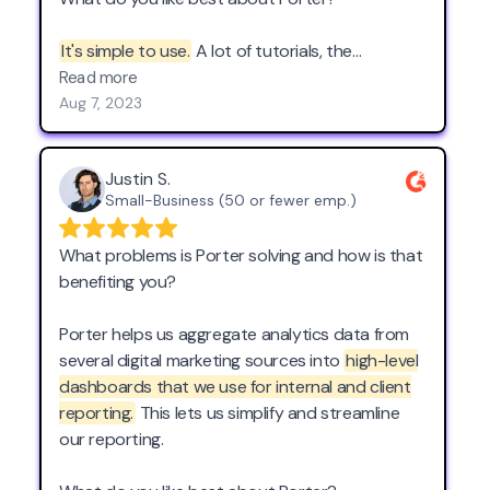
Spending too much time downloading data for
dashboards.
It's simple to use.
A lot of tutorials, the
possibility to talk to someone live, and, but not
Read more
least, a lot of templates to help you started.
Aug 7, 2023
Justin S.
Small-Business (50 or fewer emp.)
What problems is Porter solving and how is that
benefiting you?
Porter helps us aggregate analytics data from
several digital marketing sources into
high-level
dashboards that we use for internal and client
reporting.
This lets us simplify and streamline
our reporting.