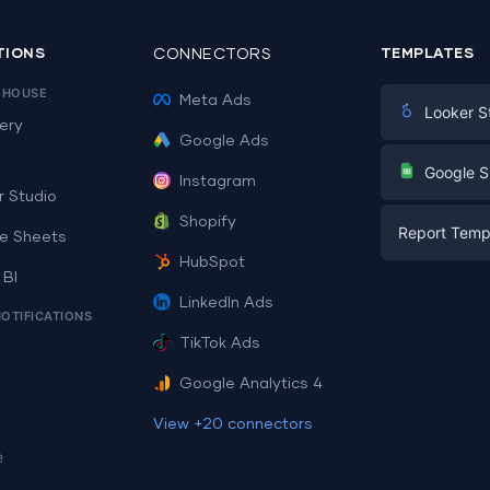
TIONS
CONNECTORS
TEMPLATES
EHOUSE
Meta Ads
Looker S
ery
Google Ads
Digital Mark
G
Google S
Instagram
E-commerc
r Studio
Facebook A
Shopify
Report Temp
PPC
e Sheets
PPC
HubSpot
Social Medi
 BI
Report Tem
Social Medi
LinkedIn Ads
SEO
NOTIFICATIONS
Dashboard 
E-commerc
Lead Gener
TikTok Ads
Dashboard 
All Google 
Facebook A
Google Analytics 4
All Looker 
View +20 connectors
e