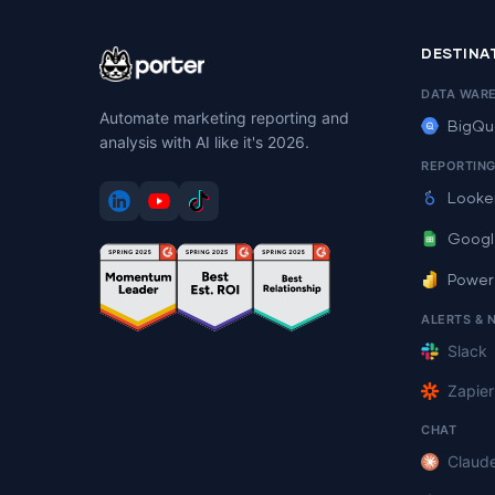
DESTINA
DATA WAR
Automate marketing reporting and
BigQu
analysis with AI like it's 2026.
REPORTIN
Looke
Googl
Power
ALERTS & 
Slack
Zapier
CHAT
Claud