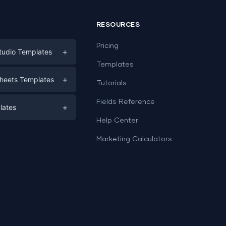
RESOURCES
Pricing
+
tudio Templates
Templates
eting
+
heets Templates
Tutorials
e
ds
Fields Reference
+
lates
Help Center
a
plates
a
Marketing Calculators
Templates
e
ation
Examples
Sheets templates →
ds
Studio templates →