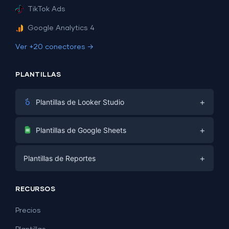
TikTok Ads
Google Analytics 4
Ver +20 conectores →
PLANTILLAS
+
Plantillas de Looker Studio
Marketing Digital
+
Plantillas de Google Sheets
E-commerce
Facebook Ads
+
Plantillas de Reportes
PPC
PPC
Redes Sociales
Plantillas de Reportes
Redes Sociales
RECURSOS
SEO
Plantillas de Dashboard
E-commerce
Generación de Leads
Precios
Ejemplos de Dashboard
Todas las plantillas de Google Sheets →
Facebook Ads