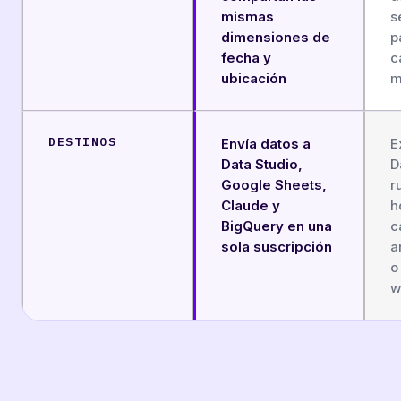
mismas
s
dimensiones de
p
fecha y
c
ubicación
m
DESTINOS
Envía datos a
E
Data Studio,
D
Google Sheets,
r
Claude y
h
BigQuery en una
c
sola suscripción
a
o
w