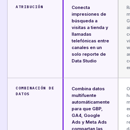
ATRIBUCIÓN
Conecta
R
impresiones de
m
búsqueda a
G
visitas a tienda y
a
llamadas
c
telefónicas entre
v
canales en un
w
solo reporte de
a
Data Studio
c
e
COMBINACIÓN DE
Combina datos
O
DATOS
multifuente
h
automáticamente
m
para que GBP,
e
GA4, Google
c
Ads y Meta Ads
r
compartan las
d