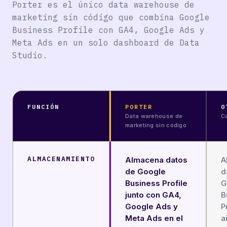
Porter es el único data warehouse de
marketing sin código que combina Google
Business Profile con GA4, Google Ads y
Meta Ads en un solo dashboard de Data
Studio.
FUNCIÓN
PORTER
O
Data warehouse de
C
marketing sin código
ALMACENAMIENTO
Almacena datos
A
de Google
d
Business Profile
G
junto con GA4,
B
Google Ads y
P
Meta Ads en el
a