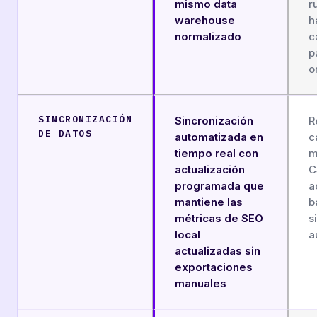
mismo data
r
warehouse
h
normalizado
c
p
o
SINCRONIZACIÓN
Sincronización
R
DE DATOS
automatizada en
c
tiempo real con
m
actualización
C
programada que
a
mantiene las
b
métricas de SEO
s
local
a
actualizadas sin
exportaciones
manuales