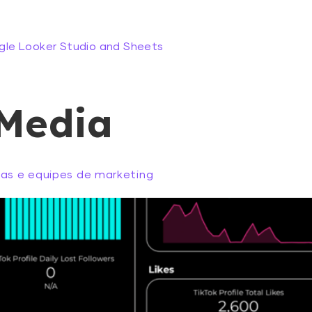
gle Looker Studio and Sheets
 Media
ias e equipes de marketing