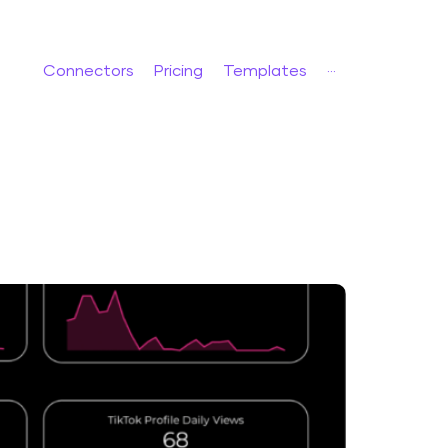
Connectors
Pricing
Templates
···