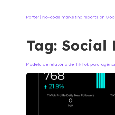
Porter | No-code marketing reports on Goo
Tag:
Social
Modelo de relatório de TikTok para agênc