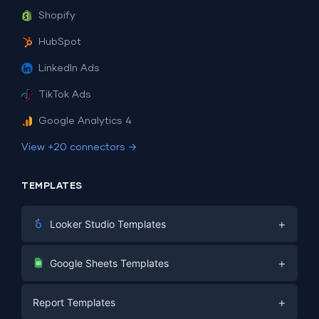
Shopify
HubSpot
LinkedIn Ads
TikTok Ads
Google Analytics 4
View +20 connectors →
TEMPLATES
+
Looker Studio Templates
Digital Marketing
+
Google Sheets Templates
E-commerce
Facebook Ads
+
Report Templates
PPC
PPC