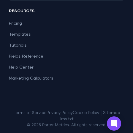
Social Media
Report Templates
Social Media
RESOURCES
SEO
Dashboard Templates
E-commerce
Lead Generation
Pricing
Dashboard Examples
All Google Sheets templates →
Facebook Ads
Templates
All Looker Studio templates →
Tutorials
Fields Reference
Help Center
Marketing Calculators
|
Terms of Service
Privacy Policy
Cookie Policy
Sitemap
llms.txt
©
2026
Porter Metrics. All rights reserved.