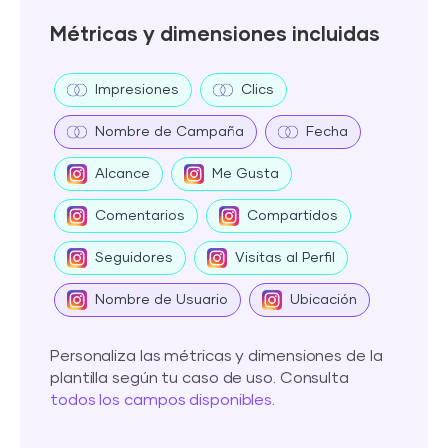
Métricas y dimensiones incluidas
Impresiones
Clics
Nombre de Campaña
Fecha
Alcance
Me Gusta
Comentarios
Compartidos
Seguidores
Visitas al Perfil
Nombre de Usuario
Ubicación
Personaliza las métricas y dimensiones de la
plantilla según tu caso de uso. Consulta
todos los campos disponibles
.