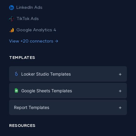
LinkedIn Ads
TikTok Ads
Google Analytics 4
View +20 connectors →
TEMPLATES
+
Looker Studio Templates
Digital Marketing
+
Google Sheets Templates
E-commerce
Facebook Ads
+
Report Templates
PPC
PPC
Social Media
Report Templates
Social Media
RESOURCES
SEO
Dashboard Templates
E-commerce