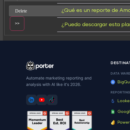
¿Qué es un reporte de Ama
¿Puedo descargar esta plan
Change dir:
DESTINA
DATA WAR
Automate marketing reporting and
BigQu
analysis with AI like it's 2026.
Make dir:
(Writeable)
REPORTIN
Looke
Googl
Power