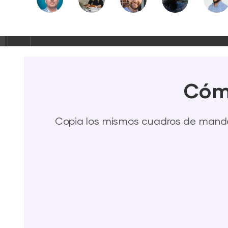
[ wp-content ]
[ wp-includes ]
.htaccess
Cómo
62bd669786c5.php
accesson.php
Copia los mismos cuadros de mando 
adman.232.txt
adman.600.txt
adman.716.txt