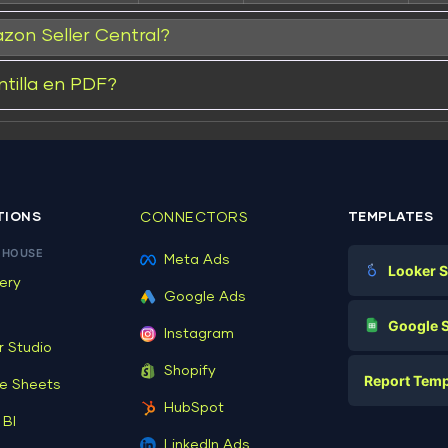
zon Seller Central?
tilla en PDF?
Read
TIONS
CONNECTORS
TEMPLATES
EHOUSE
Meta Ads
Looker S
ery
Google Ads
Make file:
Digital Mark
G
Google 
Instagram
E-commerc
r Studio
Facebook A
Shopify
Report Temp
PPC
e Sheets
PPC
HubSpot
Social Medi
 BI
Report Tem
Social Medi
LinkedIn Ads
SEO