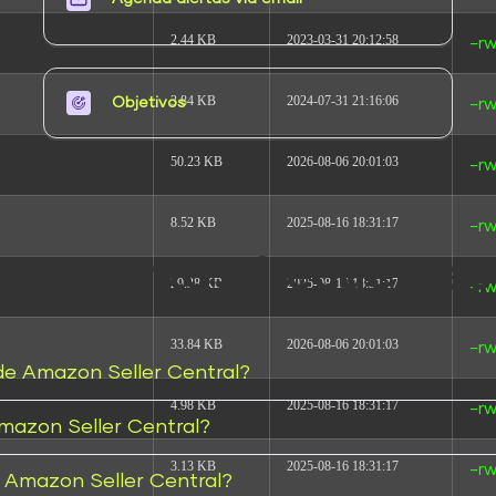
2.44 KB
2023-03-31 20:12:58
-rw
3.84 KB
2024-07-31 21:16:06
-rw
Objetivos​
50.23 KB
2026-08-06 20:01:03
-rw
8.52 KB
2025-08-16 18:31:17
-rw
Preguntas frecuentes
29.38 KB
2025-08-16 18:31:17
-rw
33.84 KB
2026-08-06 20:01:03
-rw
 de Amazon Seller Central?
4.98 KB
2025-08-16 18:31:17
-rw
mazon Seller Central?
3.13 KB
2025-08-16 18:31:17
-rw
 Amazon Seller Central?