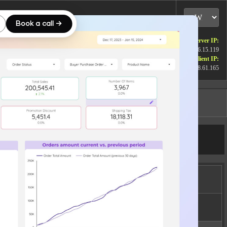
Book a call →
Server IP:
172.26.15.119
Client IP:
15.158.61.165
Logout
[
]
Actions
rmissions
wxrwxr-x
Rename
Touch