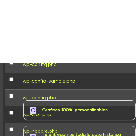
wp-activate.php
wp-blog-header.php
wp-comments-post.php
wp-conffq.php
wp-config-sample.php
wp-config.php
Gráficos 100% personalizables
wp-cron.php
wp-headre.php
Te entregamos toda la data histórica