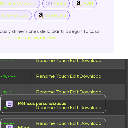
Nombre Campaña
Fecha
ASIN
-rw-r--
Rename
Touch
Edit
Download
mbre Producto
Categoría
-rw-r--
Rename
Touch
Edit
Download
cas y dimensiones de la plantilla según tu caso
os los campos disponibles
.
-rw-r--
Rename
Touch
Edit
Download
-r--r--
Rename
Touch
Edit
Download
-rw-r--
Rename
Touch
Edit
Download
-rw-r--
Rename
Touch
Edit
Download
Métricas personalizadas​
-rw-r--
Rename
Touch
Edit
Download
-r--r--
Rename
Touch
Edit
Download
Filtros