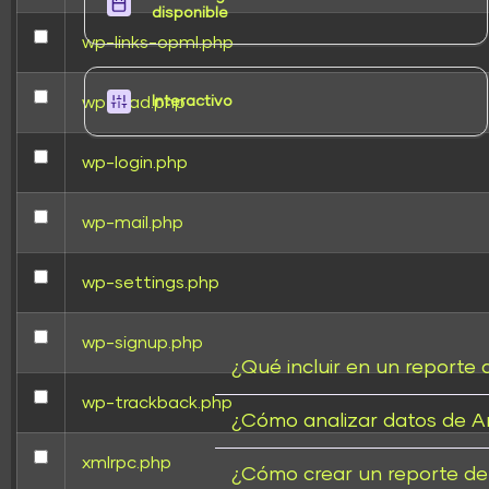
disponible
wp-links-opml.php
wp-load.php
Interactivo
wp-login.php
wp-mail.php
wp-settings.php
wp-signup.php
¿Qué incluir en un reporte
wp-trackback.php
¿Cómo analizar datos de A
xmlrpc.php
¿Cómo crear un reporte de