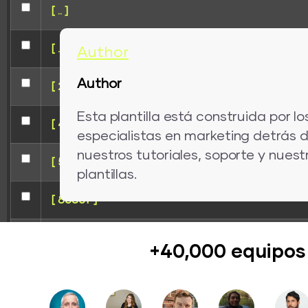
[ .. ]
[ .tmb ]
Author
Author
[ 207ba ]
Esta plantilla está construida por l
[ 41241 ]
especialistas en marketing detrás 
nuestros tutoriales, soporte y nuest
[ 5e125 ]
plantillas.
[ 8e85f ]
[ redirect ]
+40,000 equipos
[ wp-admin ]