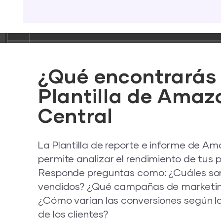
adman.784.txt
adman.798.txt
adman.962.txt
¿Qué encontrarás 
index.php
Plantilla de Amazo
license.txt
Central
llms.txt
La Plantilla de reporte e informe de Am
permite analizar el rendimiento de tus
mysqltuner.pl
Responde preguntas como: ¿Cuáles so
vendidos? ¿Qué campañas de marketin
readme.html
¿Cómo varían las conversiones según l
de los clientes?
test.html