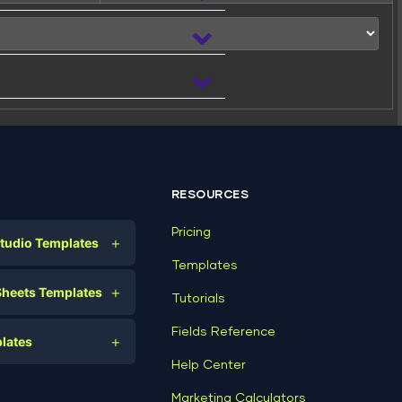
 file:
RESOURCES
Pricing
+
tudio Templates
Templates
(Writeable)
eting
+
Sheets Templates
Tutorials
e
ds
Fields Reference
+
lates
Help Center
a
plates
a
Marketing Calculators