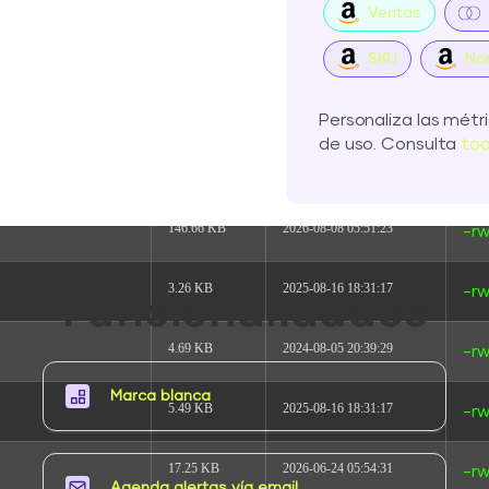
Ventas
7.21 KB
2024-04-22 15:17:10
-rw
SKU
No
351 B
2020-02-06 06:33:11
-rw
Personaliza las métri
de uso. Consulta
tod
2.27 KB
2023-08-31 19:29:35
-rw
146.66 KB
2026-08-08 05:51:23
-rw
3.26 KB
2025-08-16 18:31:17
-rw
Funcionalidades
4.69 KB
2024-08-05 20:39:29
-rw
Marca blanca
5.49 KB
2025-08-16 18:31:17
-rw
17.25 KB
2026-06-24 05:54:31
-rw
Agenda alertas vía email​