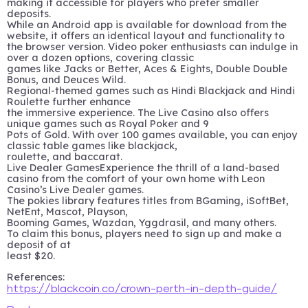
making it accessible for players who prefer smaller
deposits.
While an Android app is available for download from the
website, it offers an identical layout and functionality to
the browser version. Video poker enthusiasts can indulge in
over a dozen options, covering classic
games like Jacks or Better, Aces & Eights, Double Double
Bonus, and Deuces Wild.
Regional-themed games such as Hindi Blackjack and Hindi
Roulette further enhance
the immersive experience. The Live Casino also offers
unique games such as Royal Poker and 9
Pots of Gold. With over 100 games available, you can enjoy
classic table games like blackjack,
roulette, and baccarat.
Live Dealer GamesExperience the thrill of a land-based
casino from the comfort of your own home with Leon
Casino’s Live Dealer games.
The pokies library features titles from BGaming, iSoftBet,
NetEnt, Mascot, Playson,
Booming Games, Wazdan, Yggdrasil, and many others.
To claim this bonus, players need to sign up and make a
deposit of at
least $20.
References:
https://blackcoin.co/crown-perth-in-depth-guide/