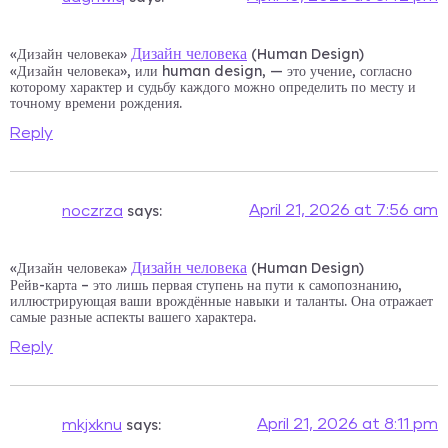
«Дизайн человека»
(Human Design)
Дизайн человека
«Дизайн человека», или human design, — это учение, согласно
которому характер и судьбу каждого можно определить по месту и
точному времени рождения.
Reply
says:
April 21, 2026 at 7:56 am
noczrza
«Дизайн человека»
(Human Design)
Дизайн человека
Рейв-карта – это лишь первая ступень на пути к самопознанию,
иллюстрирующая ваши врождённые навыки и таланты. Она отражает
самые разные аспекты вашего характера.
Reply
says:
April 21, 2026 at 8:11 pm
mkjxknu