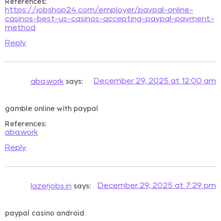
References:
https://jobshop24.com/employer/paypal-online-
casinos-best-us-casinos-accepting-paypal-payment-
method
Reply
says:
December 29, 2025 at 12:00 am
aba.work
gamble online with paypal
References:
aba.work
Reply
says:
December 29, 2025 at 7:29 pm
lazerjobs.in
paypal casino android