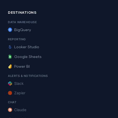
DESTINATIONS
DATA WAREHOUSE
BigQuery
REPORTING
Looker Studio
Google Sheets
Power BI
ALERTS & NOTIFICATIONS
Slack
Zapier
CHAT
Claude