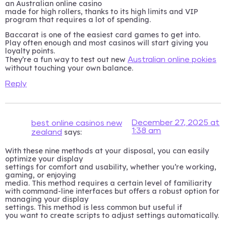
an Australian online casino
made for high rollers, thanks to its high limits and VIP
program that requires a lot of spending.
Baccarat is one of the easiest card games to get into.
Play often enough and most casinos will start giving you
loyalty points.
They’re a fun way to test out new
Australian online pokies
without touching your own balance.
Reply
December 27, 2025 at
best online casinos new
1:38 am
says:
zealand
With these nine methods at your disposal, you can easily
optimize your display
settings for comfort and usability, whether you’re working,
gaming, or enjoying
media. This method requires a certain level of familiarity
with command-line interfaces but offers a robust option for
managing your display
settings. This method is less common but useful if
you want to create scripts to adjust settings automatically.