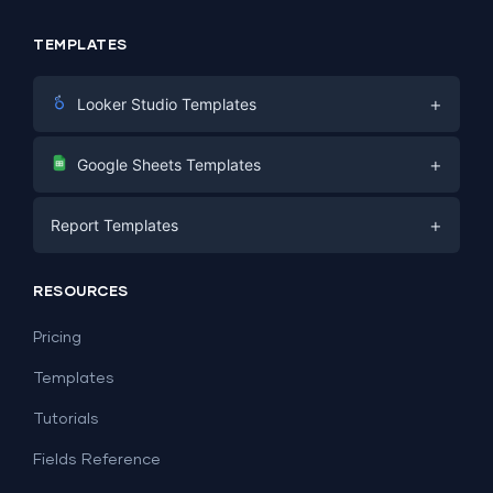
TEMPLATES
+
Looker Studio Templates
Digital Marketing
+
Google Sheets Templates
E-commerce
Facebook Ads
+
Report Templates
PPC
PPC
Social Media
Report Templates
Social Media
RESOURCES
SEO
Dashboard Templates
E-commerce
Lead Generation
Pricing
Dashboard Examples
All Google Sheets templates →
Facebook Ads
Templates
All Looker Studio templates →
Tutorials
Fields Reference