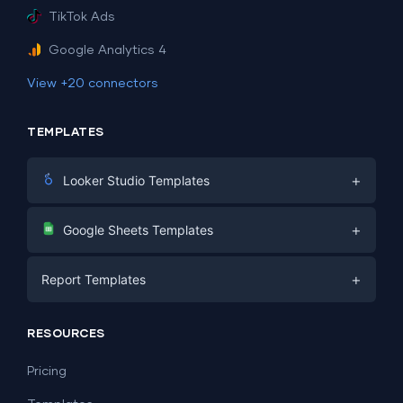
TikTok Ads
Google Analytics 4
View +20 connectors
TEMPLATES
+
Looker Studio Templates
Digital Marketing
+
Google Sheets Templates
E-commerce
Facebook Ads
+
Report Templates
PPC
PPC
Social Media
Report Templates
Social Media
RESOURCES
SEO
Dashboard Templates
E-commerce
Lead Generation
Pricing
Dashboard Examples
All Google Sheets templates →
Facebook Ads