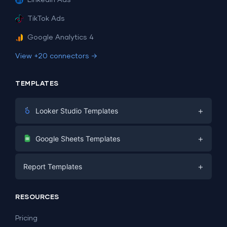
LinkedIn Ads
TikTok Ads
Google Analytics 4
View +20 connectors →
TEMPLATES
+
Looker Studio Templates
Digital Marketing
+
Google Sheets Templates
E-commerce
Facebook Ads
+
Report Templates
PPC
PPC
Social Media
Report Templates
Social Media
RESOURCES
SEO
Dashboard Templates
E-commerce
Lead Generation
Pricing
Dashboard Examples