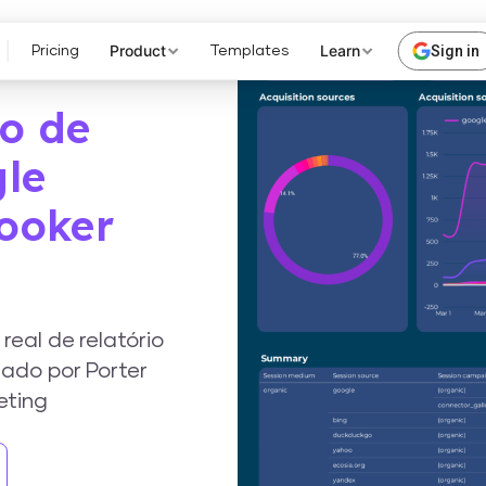
Product
Learn
Sign in
Pricing
Templates
io de
gle
Looker
eal de relatório
ado por Porter
eting