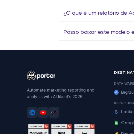
¿O que é um relatório de A
Posso baixar este modelo
DESTINA
DATA WAR
Automate marketing reporting and
BigQu
analysis with AI like it's 2026.
REPORTIN
Looke
Googl