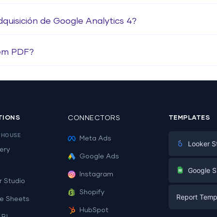
dquisición de Google Analytics 4?
 em PDF?
TIONS
CONNECTORS
TEMPLATES
EHOUSE
Meta Ads
Looker S
ery
Google Ads
Digital Mark
G
Google S
Instagram
E-commerc
r Studio
Facebook A
Shopify
Report Temp
PPC
e Sheets
PPC
HubSpot
Social Medi