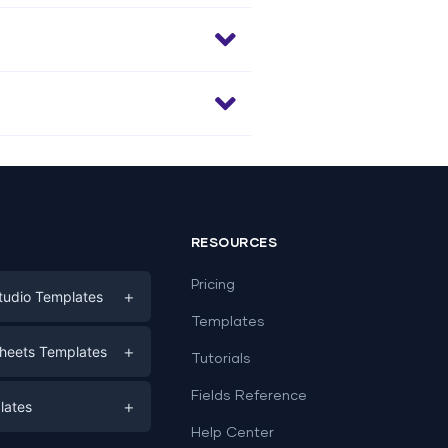
RESOURCES
Pricing
+
tudio Templates
Templates
eting
+
heets Templates
Tutorials
e
ds
Fields Reference
+
lates
Help Center
a