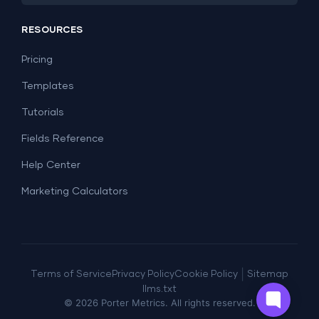
PPC
Social Media
Report Templates
Social Media
RESOURCES
SEO
Dashboard Templates
E-commerce
Lead Generation
Pricing
Dashboard Examples
All Google Sheets templates →
Facebook Ads
Templates
All Looker Studio templates →
Tutorials
Fields Reference
Help Center
Marketing Calculators
|
Terms of Service
Privacy Policy
Cookie Policy
Sitemap
llms.txt
©
2026
Porter Metrics. All rights reserved.