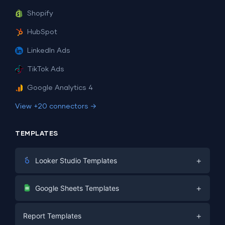
Shopify
HubSpot
LinkedIn Ads
TikTok Ads
Google Analytics 4
View +20 connectors →
TEMPLATES
+
Looker Studio Templates
Digital Marketing
+
Google Sheets Templates
E-commerce
Facebook Ads
+
Report Templates
PPC