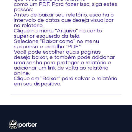
como um PDF. Para fazer isso, siga estes
passos:
Antes de baixar seu relatório, escolha o
intervalo de datas que deseja visualizar
no relatório.
Clique no menu "Arquivo" no canto
superior esquerdo da tela.
Selecione "Baixar como" no menu
suspenso e escolha "PDF."
Você pode escolher quais páginas
deseja baixar, e também pode adicionar
uma senha para proteger o relatório e
adicionar um link de volta ao relatório
online.
Clique em "Baixar" para salvar o relatório
em seu dispositivo.