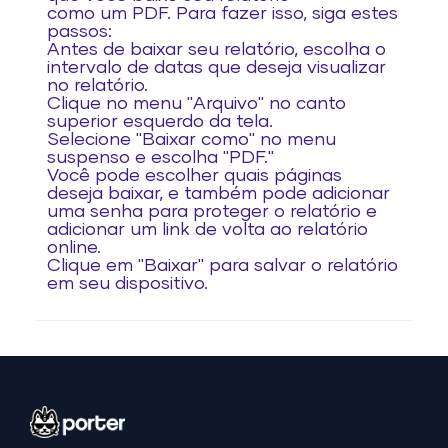
como um PDF. Para fazer isso, siga estes
passos:
Antes de baixar seu relatório, escolha o
intervalo de datas que deseja visualizar
no relatório.
Clique no menu "Arquivo" no canto
superior esquerdo da tela.
Selecione "Baixar como" no menu
suspenso e escolha "PDF."
Você pode escolher quais páginas
deseja baixar, e também pode adicionar
uma senha para proteger o relatório e
adicionar um link de volta ao relatório
online.
Clique em "Baixar" para salvar o relatório
em seu dispositivo.