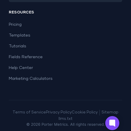
PPC
Social Media
Report Templates
Social Media
RESOURCES
SEO
Dashboard Templates
E-commerce
Lead Generation
Pricing
Dashboard Examples
All Google Sheets templates →
Facebook Ads
Templates
All Looker Studio templates →
Tutorials
Fields Reference
Help Center
Marketing Calculators
|
Terms of Service
Privacy Policy
Cookie Policy
Sitemap
llms.txt
©
2026
Porter Metrics. All rights reserved.