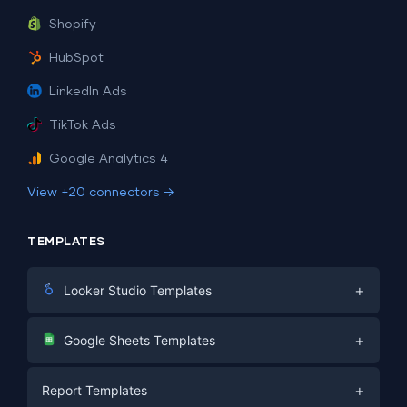
Shopify
HubSpot
LinkedIn Ads
TikTok Ads
Google Analytics 4
View +20 connectors →
TEMPLATES
+
Looker Studio Templates
Digital Marketing
+
Google Sheets Templates
E-commerce
Facebook Ads
+
Report Templates
PPC