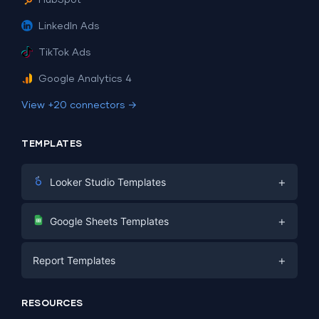
LinkedIn Ads
TikTok Ads
Google Analytics 4
View +20 connectors →
TEMPLATES
+
Looker Studio Templates
Digital Marketing
+
Google Sheets Templates
E-commerce
Facebook Ads
+
Report Templates
PPC
PPC
Social Media
Report Templates
Social Media
RESOURCES
SEO
Dashboard Templates