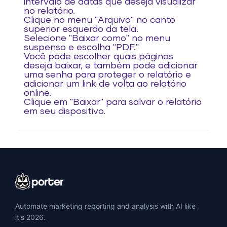
intervalo de datas que deseja visualizar
no relatório.
Clique no menu "Arquivo" no canto
superior esquerdo da tela.
Selecione "Baixar como" no menu
suspenso e escolha "PDF."
Você pode escolher quais páginas
deseja baixar, e também pode adicionar
uma senha para proteger o relatório e
adicionar um link de volta ao relatório
online.
Clique em "Baixar" para salvar o relatório
em seu dispositivo.
Automate marketing reporting and analysis with AI like
it's 2026.