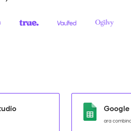
tudio
Google
ara combina