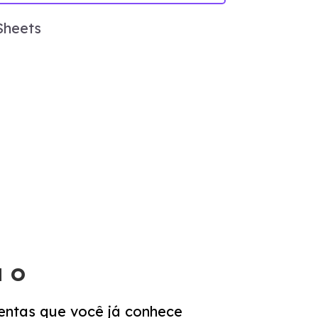
Sheets
 o
entas que você já conhece