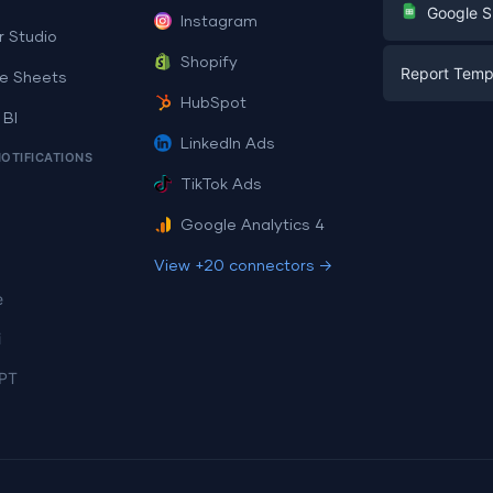
G
Google S
Instagram
E-commerc
r Studio
Facebook A
Shopify
Report Temp
PPC
e Sheets
PPC
HubSpot
Social Medi
 BI
Report Tem
Social Medi
LinkedIn Ads
SEO
NOTIFICATIONS
Dashboard 
E-commerc
Lead Gener
TikTok Ads
Dashboard 
All Google 
Facebook A
Google Analytics 4
All Looker 
View +20 connectors →
e
i
PT