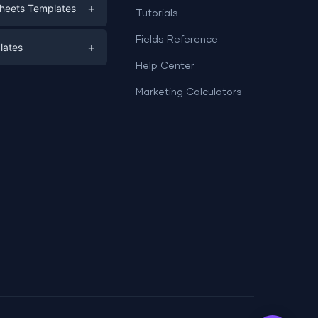
+
heets Templates
Tutorials
e
ds
Fields Reference
+
lates
Help Center
a
plates
a
Marketing Calculators
Templates
e
ation
Examples
Sheets templates →
ds
Studio templates →