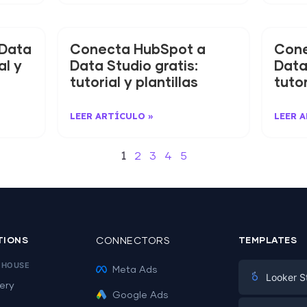
 Data
Conecta HubSpot a
Cone
al y
Data Studio gratis:
Data
tutorial y plantillas
tutor
LEER ARTÍCULO »
LEER 
1
2
3
4
5
TIONS
CONNECTORS
TEMPLATES
EHOUSE
Meta Ads
Looker S
ery
Google Ads
Digital Mark