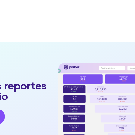
 reportes
io
o