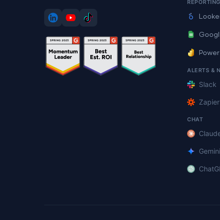
REPORTIN
Looke
Googl
Power
ALERTS & 
Slack
Zapier
CHAT
Claud
Gemin
ChatG