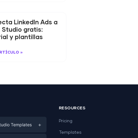
cta LinkedIn Ads a
 Studio gratis:
ial y plantillas
ARTÍCULO »
RESOURCES
Pricing
+
tudio Templates
Templates
eting