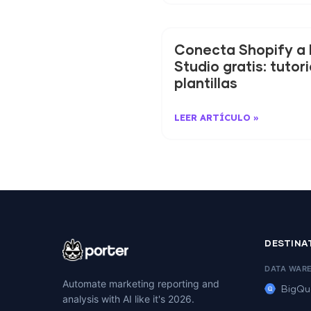
Conecta Shopify a
Studio gratis: tutori
plantillas
LEER ARTÍCULO »
DESTINA
DATA WAR
Automate marketing reporting and
BigQu
analysis with AI like it's 2026.