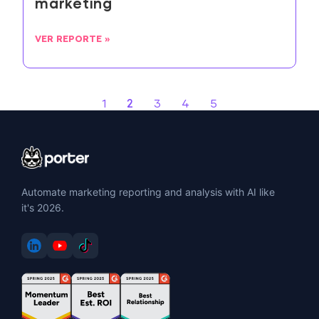
marketing
VER REPORTE »
2
1
3
4
5
Automate marketing reporting and analysis with AI like
it's 2026.