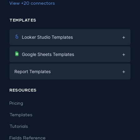
View +20 connectors
TEMPLATES
+
Looker Studio Templates
Digital Marketing
+
Google Sheets Templates
E-commerce
Facebook Ads
+
Report Templates
PPC
PPC
Social Media
Report Templates
Social Media
RESOURCES
SEO
Dashboard Templates
E-commerce
Lead Generation
Pricing
Dashboard Examples
All Google Sheets templates →
Facebook Ads
Templates
All Looker Studio templates →
Tutorials
Fields Reference