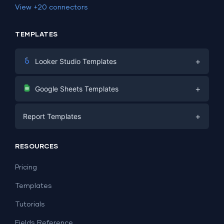
View +20 connectors
TEMPLATES
+
Looker Studio Templates
Digital Marketing
+
Google Sheets Templates
E-commerce
Facebook Ads
+
Report Templates
PPC
PPC
Social Media
Report Templates
Social Media
RESOURCES
SEO
Dashboard Templates
E-commerce
Lead Generation
Pricing
Dashboard Examples
All Google Sheets templates →
Facebook Ads
Templates
All Looker Studio templates →
Tutorials
Fields Reference