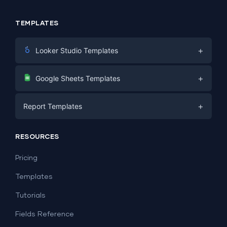
TEMPLATES
+
Looker Studio Templates
Digital Marketing
+
Google Sheets Templates
E-commerce
Facebook Ads
+
Report Templates
PPC
PPC
Social Media
Report Templates
Social Media
RESOURCES
SEO
Dashboard Templates
E-commerce
Lead Generation
Pricing
Dashboard Examples
All Google Sheets templates →
Facebook Ads
Templates
All Looker Studio templates →
Tutorials
Fields Reference