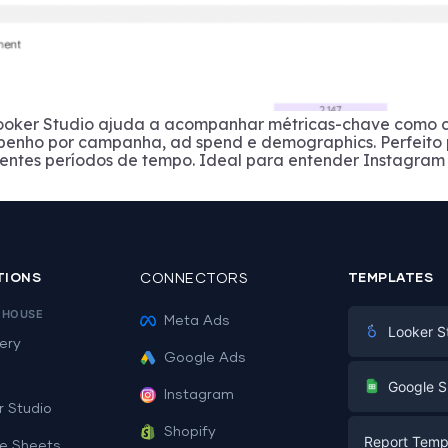
oker Studio ajuda a acompanhar métricas-chave como cliq
mpenho por campanha, ad spend e demographics. Perfeito
erentes períodos de tempo. Ideal para entender Instagram
TIONS
CONNECTORS
TEMPLATES
EHOUSE
Meta Ads
Looker S
ery
Google Ads
Digital Mark
G
Google S
Instagram
E-commerc
r Studio
Facebook A
Shopify
Report Temp
PPC
e Sheets