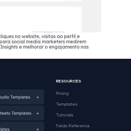
ues no website, visitas ao perfil e
 para social media marketers medirem
 Insights e melhorar o engajamento nas
RESOURCES
Pricing
+
tudio Templates
Templates
eting
+
heets Templates
Tutorials
e
ds
Fields Reference
+
lates