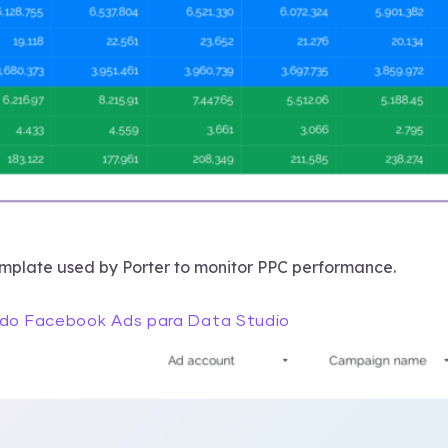
emplate used by Porter to monitor PPC performance.
I do Facebook Ads para Data Studio