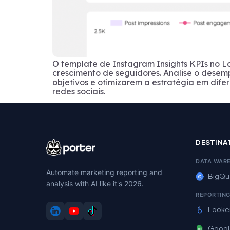
O template de Instagram Insights KPIs no Lo
crescimento de seguidores. Analise o dese
objetivos e otimizarem a estratégia em dif
redes sociais.
DESTINA
DATA WAR
Automate marketing reporting and
BigQu
analysis with AI like it's 2026.
REPORTIN
Looke
Googl