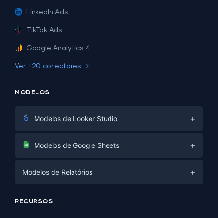
LinkedIn Ads
TikTok Ads
Google Analytics 4
Ver +20 conectores →
MODELOS
+
Modelos de Looker Studio
Marketing Digital
+
Modelos de Google Sheets
E-commerce
Facebook Ads
+
Modelos de Relatórios
PPC
PPC
Mídias Sociais
Modelos de Relatórios
Mídias Sociais
RECURSOS
SEO
Modelos de Dashboard
E-commerce