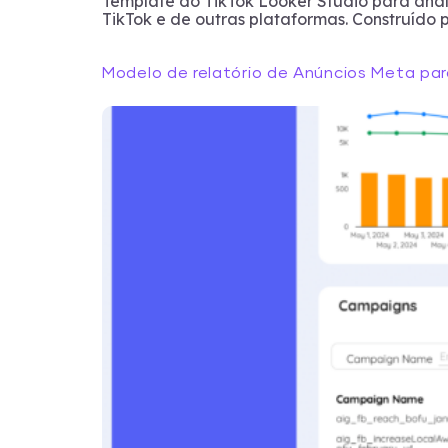
Template do TikTok Looker Studio para anál
TikTok e de outras plataformas. Construído 
Modelo de relatório de Anúncios Meta pa