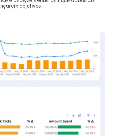
nce e analyze trends. Unifique dados do
ançarem objetivos.