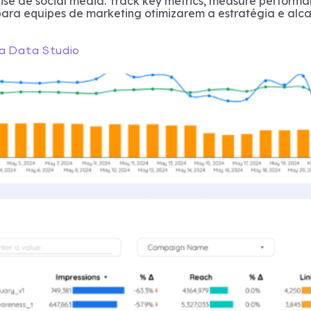
ise de social media. Track key metrics, measure performa
para equipes de marketing otimizarem a estratégia e alc
ra Data Studio