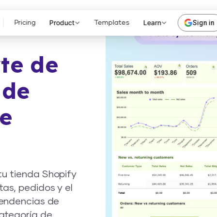
Product
Learn
Sign in
Pricing
Templates
rte de
 de
le
tu tienda Shopify
as, pedidos y el
tendencias de
categoría de