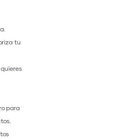
a.
riza tu
 quieres
ro para
tos.
atos