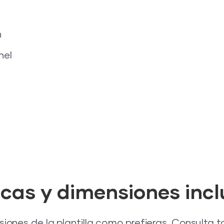
n
nel
icas y dimensiones incl
iones de la plantilla como prefieras. Consulta 