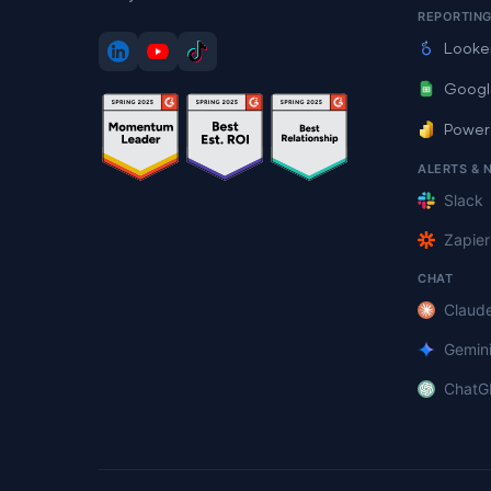
REPORTIN
Looke
Googl
Power
ALERTS & 
Slack
Zapier
CHAT
Claud
Gemin
ChatG