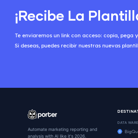
¡Recibe La Plantil
Te enviaremos un link con acceso: copia, pega y 
Si deseas, puedes recibir nuestras nuevas plan
DESTINA
DATA WAR
Automate marketing reporting and
BigQu
analysis with AI like it's 2026.