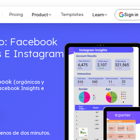
Product
Learn
Sign in
Pricing
Templates
io: Facebook
s E Instagram
book (
orgánicas y
acebook Insights e
menos de dos minutos.