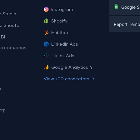
Digital Mark
G
Google S
Instagram
E-commerc
r Studio
Facebook A
Shopify
Report Temp
PPC
e Sheets
PPC
HubSpot
Social Medi
 BI
Report Tem
Social Medi
LinkedIn Ads
SEO
NOTIFICATIONS
Dashboard 
E-commerc
Lead Gener
TikTok Ads
Dashboard 
All Google 
Facebook A
Google Analytics 4
All Looker 
View +20 connectors →
e
i
PT