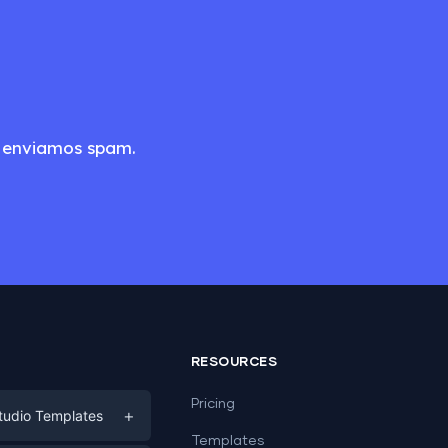
o enviamos spam.
RESOURCES
Pricing
+
tudio Templates
Templates