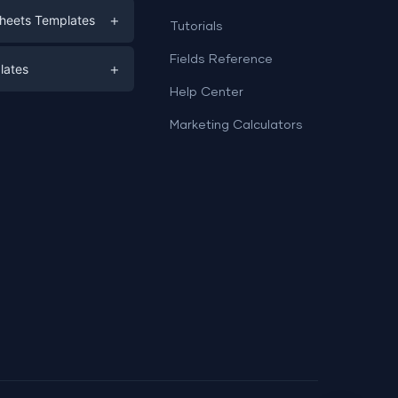
eting
+
heets Templates
Tutorials
e
ds
Fields Reference
+
lates
Help Center
a
plates
a
Marketing Calculators
Templates
e
ation
Examples
Sheets templates →
ds
Studio templates →