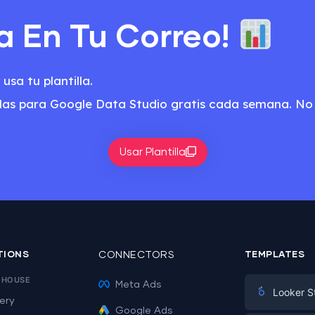
la En Tu Correo!
usa tu plantilla.
tillas para Google Data Studio gratis cada semana. N
Usar Plantilla
TIONS
CONNECTORS
TEMPLATES
EHOUSE
Meta Ads
Looker S
ery
Google Ads