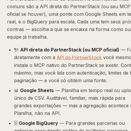
comuns são a API direta do PartnerStack (ou seu MCP
oficial se houver), uma ponte com Google Sheets em 
real, e o BigQuery para escala. Cada uma tem seus pró
contras — escolha a que se encaixa na forma como su
equipe já trabalha.
🔌
API direta do PartnerStack (ou MCP oficial)
— Fa
diretamente com a
você mesmo
API do PartnerStack
instale o MCP nativo do PartnerStack se existir. Con
máximo, mas você lida com autenticação, limites de 
paginação — e você só obtém uma fonte.
📊
Google Sheets
— Planilha em tempo real ou upl
único de CSV. Auditável, familiar, mais rápida para
grandes exportações — mas a agregação acontece 
Planilha, não na API.
🗄️
Google BigQuery
— Para grandes parcerias ou
agências executando análise de múltiplos parceiros.