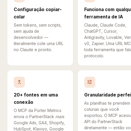
Configuração copiar-
Funciona com qualqu
colar
ferramenta de IA
Sem tokens, sem scripts,
Claude, Claude Code,
sem ajuda de
ChatGPT, Cursor,
desenvolvedor —
Antigravity, Lovable, Ve
literalmente cole uma URL
v0, Zapier. Uma URL MC
no Claude e pronto.
toda ferramenta que fal
protocolo.
merge_type
tune
20+ fontes em uma
Granularidade perfe
conexão
As planilhas te prendem
colunas que você
O MCP da Porter Metrics
exportou. O MCP acess
envia o PartnerStack
mais
API do PartnerStack
Google Ads, GA4, Shopify,
diretamente — então v
HubSpot, Klaviyo, Google