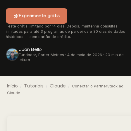
rocket_launch
Experimente grátis
Teste grátis ilimitado por 14 dias. Depois, mantenha consultas
ilimitadas para até 3 programas de parceiros e 30 dias de dados
históricos — sem cartão de crédito.
Juan Bello
Fundador, Porter Metrics · 4 de maio de 2026 · 20 min de
leitura
Início
/
Tutoriais
/
Claude
/
Conectar o PartnerStack ao
Claude