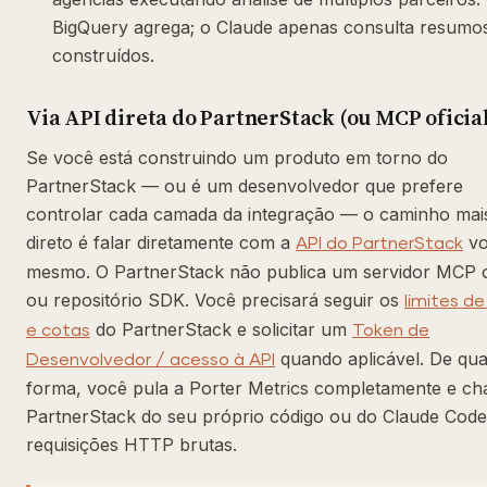
BigQuery agrega; o Claude apenas consulta resumo
construídos.
Via API direta do PartnerStack (ou MCP oficia
Se você está construindo um produto em torno do
PartnerStack — ou é um desenvolvedor que prefere
controlar cada camada da integração — o caminho mai
direto é falar diretamente com a
vo
API do PartnerStack
mesmo. O PartnerStack não publica um servidor MCP of
ou repositório SDK. Você precisará seguir os
limites de
do PartnerStack e solicitar um
e cotas
Token de
quando aplicável. De qua
Desenvolvedor / acesso à API
forma, você pula a Porter Metrics completamente e c
PartnerStack do seu próprio código ou do Claude Cod
requisições HTTP brutas.