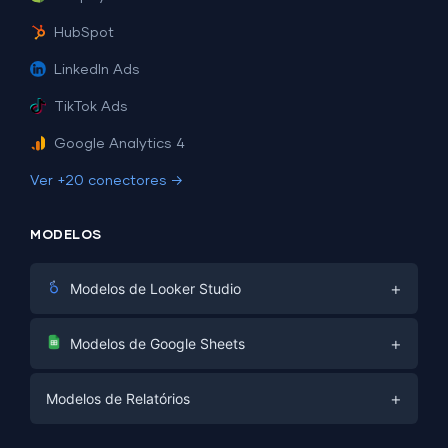
HubSpot
LinkedIn Ads
TikTok Ads
Google Analytics 4
Ver +20 conectores →
MODELOS
+
Modelos de Looker Studio
Marketing Digital
+
Modelos de Google Sheets
E-commerce
Facebook Ads
+
Modelos de Relatórios
PPC
PPC
Mídias Sociais
Modelos de Relatórios