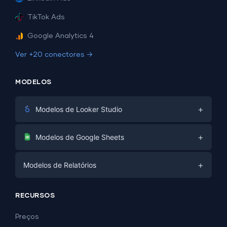
TikTok Ads
Google Analytics 4
Ver +20 conectores →
MODELOS
+
Modelos de Looker Studio
Marketing Digital
+
Modelos de Google Sheets
E-commerce
Facebook Ads
+
Modelos de Relatórios
PPC
PPC
Mídias Sociais
Modelos de Relatórios
Mídias Sociais
RECURSOS
SEO
Modelos de Dashboard
E-commerce
Geração de Leads
Preços
Exemplos de Dashboard
Todos os modelos de Google Sheets →