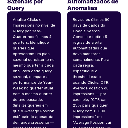
Sazonais por
Automatizados de
Query
Anomalias
Analise Clicks e 
Revise os últimos 90 
Impressions no nível de 
days de dados do 
Query por Year-
Google Search 
Quarter nos últimos 4 
Console e defina 5 
quarters. Identifique 
regras de alerta 
queries que 
automatizadas que 
apresentam um pico 
devo monitorar 
sazonal consistente no 
semanalmente. Para 
mesmo quarter a cada 
cada regra, 
ano. Para cada query 
especifique o 
sazonal, compare a 
threshold exato 
performance de Year-
usando Clicks, CTR, 
Week no quarter atual 
Average Position ou 
com o mesmo quarter 
Impressions — por 
do ano passado. 
exemplo, "CTR cai 
Sinalize queries em 
25% para qualquer 
que o Average Position 
Query com >1.000 
está caindo apesar da 
Impressions" ou 
demanda crescente — 
"Average Position cai 
essas precisam de 
>5 posições para um 