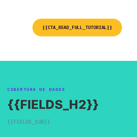
{{CTA_READ_FULL_TUTORIAL}}
COBERTURA DE DADOS
{{FIELDS_H2}}
{{FIELDS_SUB}}