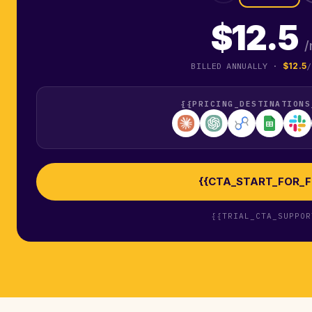
$12.5
/
BILLED ANNUALLY ·
$12.5
/
{{PRICING_DESTINATIONS
{{CTA_START_FOR_F
{{TRIAL_CTA_SUPPOR