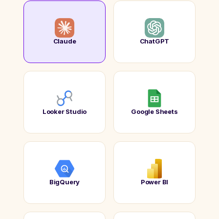
Claude
ChatGPT
Looker Studio
Google Sheets
BigQuery
Power BI