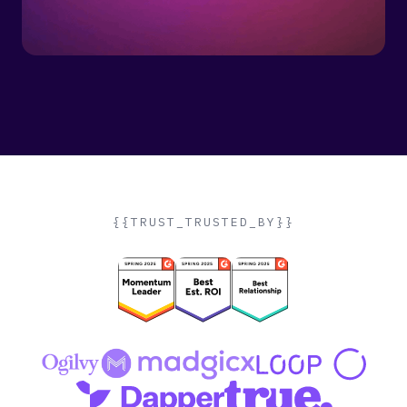
{{TRUST_TRUSTED_BY}}