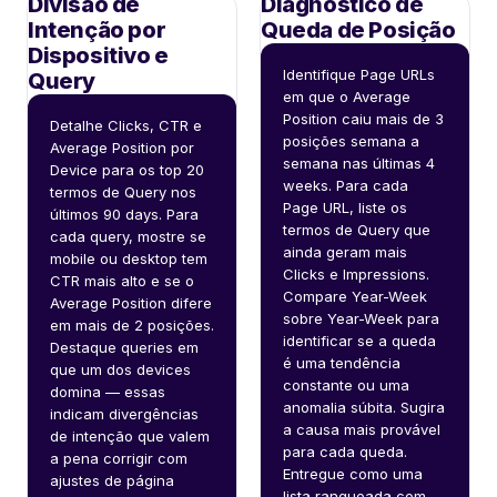
Divisão de
Diagnóstico de
Intenção por
Queda de Posição
Dispositivo e
Identifique Page URLs 
Query
em que o Average 
Position caiu mais de 3 
Detalhe Clicks, CTR e 
posições semana a 
Average Position por 
semana nas últimas 4 
Device para os top 20 
weeks. Para cada 
termos de Query nos 
Page URL, liste os 
últimos 90 days. Para 
termos de Query que 
cada query, mostre se 
ainda geram mais 
mobile ou desktop tem 
Clicks e Impressions. 
CTR mais alto e se o 
Compare Year-Week 
Average Position difere 
sobre Year-Week para 
em mais de 2 posições. 
identificar se a queda 
Destaque queries em 
é uma tendência 
que um dos devices 
constante ou uma 
domina — essas 
anomalia súbita. Sugira 
indicam divergências 
a causa mais provável 
de intenção que valem 
para cada queda. 
a pena corrigir com 
Entregue como uma 
ajustes de página 
lista ranqueada com 